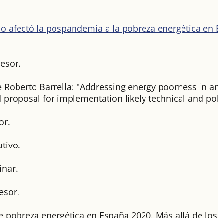
o afectó la pospandemia a la pobreza energética en 
.
esor.
e Roberto Barrella: "Addressing energy poorness in an
proposal for implementation likely technical and pol
or.
tivo.
inar.
esor.
 pobreza energética en España 2020. Más allá de los ín