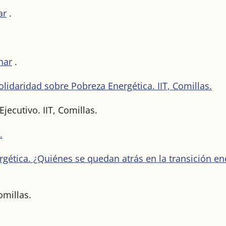
ar
.
inar
.
olidaridad sobre Pobreza Energética. IIT, Comillas.
ecutivo. IIT, Comillas.
.
gética. ¿Quiénes se quedan atrás en la transición ene
omillas.