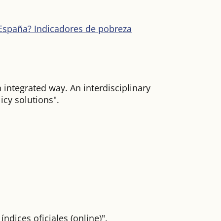
España? Indicadores de pobreza
 integrated way. An interdisciplinary
icy solutions".
dices oficiales (online)".