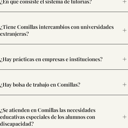
¿En qué consiste el sistema de tutorías?
"Diploma en competencias
comunicativas y estudios en Lenguas Extranjeras"
¿Tiene Comillas intercambios con universidades
extranjeras?
Instituto de Idiomas
Modernos
¿Hay prácticas en empresas e instituciones?
¿Hay bolsa de trabajo en Comillas?
Oficina de Prácticas y Empleo
Oficina de Prácticas y Empleo
¿Se atienden en Comillas las necesidades
relación de universidades con las que
existen acuerdos de intercambio
educativas especiales de los alumnos con
discapacidad?