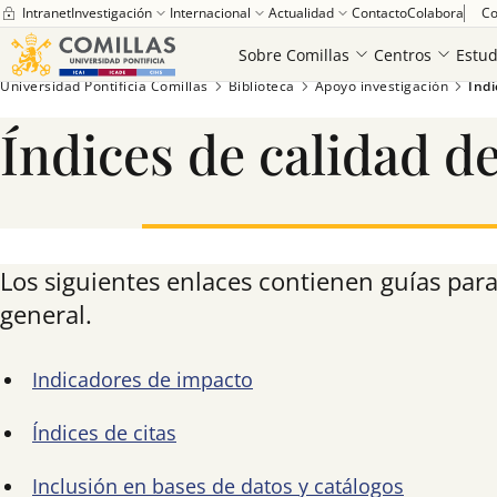
Intranet
Investigación
Internacional
Actualidad
Contacto
Colabora
Co
Sobre Comillas
Centros
Estud
Universidad Pontificia Comillas
Biblioteca
Apoyo investigación
Índi
Índices de calidad de
Saber más
Los siguientes enlaces contienen guías para 
general.
Indicadores de impacto
Índices de citas
Inclusión en bases de datos y catálogos