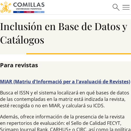
ICAI
Inclusión en Base de Datos y
Ver más
Catálogos
Para revistas
Máster en Ciberseguridad
MIAR (Matriu d'Informació per a l'avaluació de Revistes)
Busca el ISSN y el sistema localizará en qué bases de datos
de las contempladas en la matriz está indizada la revista,
esté recogida o no en MIAR, y calculará su ICDS.
Saber más
Además, ofrece información de la presencia de la revista
en repertorios de evaluación: el Sello de Calidad FECYT,
Scimago Journal Rank, CARHUS+ o CIRC, así como la política