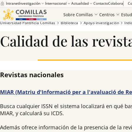
Intranet
Investigación
Internacional
Actualidad
Contacto
Colabora
Co
Sobre Comillas
Centros
Estud
Universidad Pontificia Comillas
Biblioteca
Apoyo investigación
Índi
Calidad de las revist
Revistas nacionales
MIAR (Matriu d'Informació per a l'avaluació de Re
Busca cualquier ISSN el sistema localizará en qué bas
MIAR, y calculará su ICDS.
Además ofrece información de la presencia de la revi