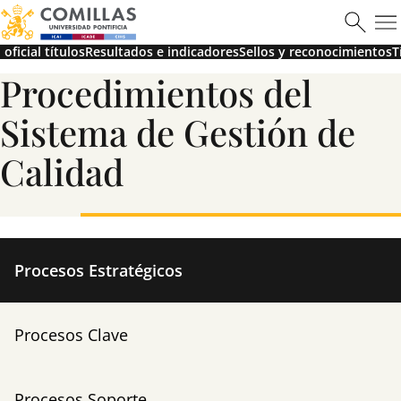
ICAI
oficial títulos
Resultados e indicadores
Sellos y reconocimientos
T
Procedimientos del
Sistema de Gestión de
Ver más
Calidad
Máster en Ciberseguridad
Procesos Estratégicos
Procesos Clave
Saber más
Procesos Soporte