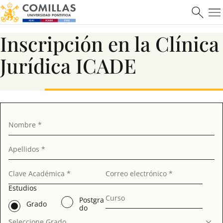
Inscripción en la Clínica
Saber más
Jurídica ICADE
Nombre *
Apellidos *
Clave Académica *
Correo electrónico *
Estudios
Curso
Postgra
Grado
do
Seleccione Grado