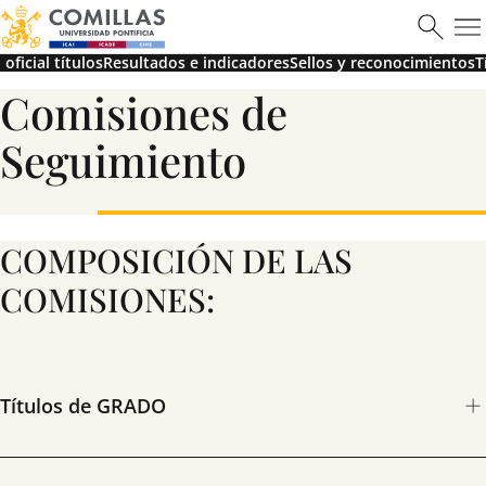
oficial títulos
Resultados e indicadores
Sellos y reconocimientos
T
ICAI
Comisiones de
Seguimiento
Ver más
COMPOSICIÓN DE LAS
COMISIONES:
Máster en Ciberseguridad
Títulos de GRADO
Saber más