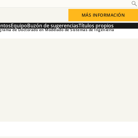
MÁS INFORMACIÓN
entos
Equipo
Buzón de sugerencias
Títulos propios
grama de Doctorado en Modelado de Sistemas de Ingeniería