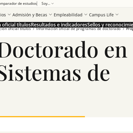
mparador de estudios
Soy...
ios
Admisión y Becas
Empleabilidad
Campus Life
oficial títulos
Resultados e indicadores
Sellos y reconocimi
ón oficial títulos
Información oficial de programas de doctorado
Pro
Doctorado en
Sistemas de