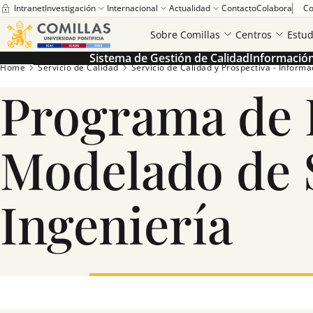
Intranet
Investigación
Internacional
Actualidad
Contacto
Colabora
Co
Sobre Comillas
Centros
Estud
Sistema de Gestión de Calidad
Información 
Home
Servicio de Calidad
Servicio de Calidad y Prospectiva - Informaci
Programa de 
Modelado de 
Ingeniería