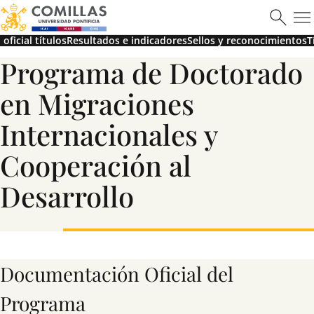
oficial títulos
Resultados e indicadores
Sellos y reconocimientos
T
Programa de Doctorado
en Migraciones
Máster en Ciberseguridad
Internacionales y
Cooperación al
Saber más
Desarrollo
Documentación Oficial del
Programa