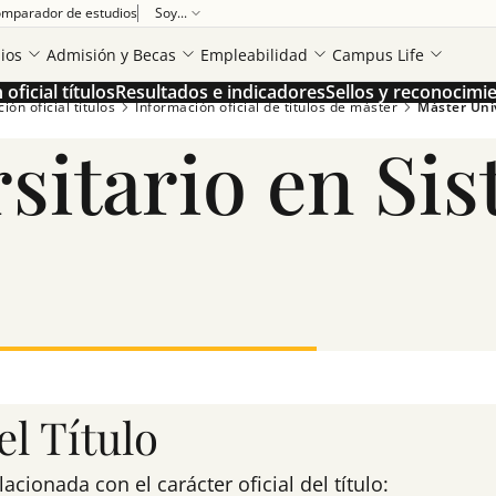
mparador de estudios
Soy...
ios
Admisión y Becas
Empleabilidad
Campus Life
oficial títulos
Resultados e indicadores
Sellos y reconocimi
ón oficial títulos
Información oficial de títulos de máster
Máster Univ
sitario en Si
l Título
ionada con el carácter oficial del título: