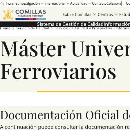
Intranet
Investigación
Internacional
Actualidad
Contacto
Colabora
Co
Sobre Comillas
Centros
Estud
Sistema de Gestión de Calidad
Información 
Home
Servicio de Calidad
Servicio de Calidad y Prospectiva - Informaci
Máster Univer
Ferroviarios
Documentación Oficial de
A continuación puede consultar la documentación relac