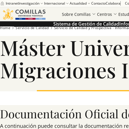
Intranet
Investigación
Internacional
Actualidad
Contacto
Colabora
Co
Sobre Comillas
Centros
Estud
Sistema de Gestión de Calidad
Info
Home
Servicio de Calidad
Servicio de Calidad y Prospectiva - Informaci
Máster Univer
Migraciones I
Documentación Oficial de
A continuación puede consultar la documentación relac