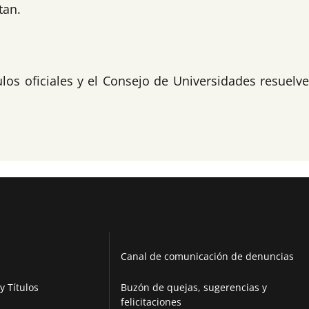
tan.
ulos oficiales y el Consejo de Universidades resuelv
Canal de comunicación de denuncias
y Títulos
Buzón de quejas, sugerencias y
felicitaciones