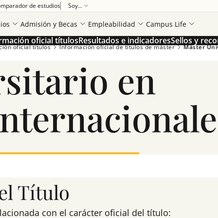
mparador de estudios
Soy...
ios
Admisión y Becas
Empleabilidad
Campus Life
rmación oficial títulos
Resultados e indicadores
Sellos y rec
ón oficial títulos
Información oficial de títulos de máster
Máster Univ
sitario en
nternacionale
l Título
ionada con el carácter oficial del título: