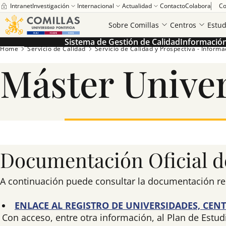
Intranet
Investigación
Internacional
Actualidad
Contacto
Colabora
Co
Sobre Comillas
Centros
Estud
Sistema de Gestión de Calidad
Información 
Home
Servicio de Calidad
Servicio de Calidad y Prospectiva - Informaci
Máster Univer
Documentación Oficial de
A continuación puede consultar la documentación relac
ENLACE AL REGISTRO DE UNIVERSIDADES, CENT
Con acceso, entre otra información, al Plan de Estud