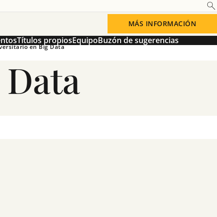
MÁS INFORMACIÓN
entos
Títulos propios
Equipo
Buzón de sugerencias
ersitario en Big Data
 Data