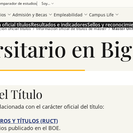
mparador de estudios
Soy...
ios
Admisión y Becas
Empleabilidad
Campus Life
oficial títulos
Resultados e indicadores
Sellos y reconocimi
ón oficial títulos
Información oficial de títulos de máster
Máster Univ
sitario en Big
l Título
ionada con el carácter oficial del título:
ROS Y TÍTULOS (RUCT)
ios publicado en el BOE.