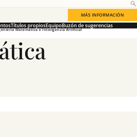
MÁS INFORMACIÓN
entos
Títulos propios
Equipo
Buzón de sugerencias
eniería Matemática e Inteligencia Artificial
ática