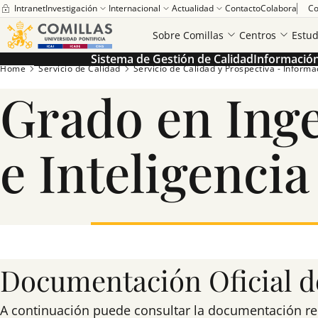
Intranet
Investigación
Internacional
Actualidad
Contacto
Colabora
Co
Sobre Comillas
Centros
Estud
Sistema de Gestión de Calidad
Información 
Home
Servicio de Calidad
Servicio de Calidad y Prospectiva - Informaci
Grado en Ing
e Inteligencia 
Documentación Oficial de
A continuación puede consultar la documentación relac