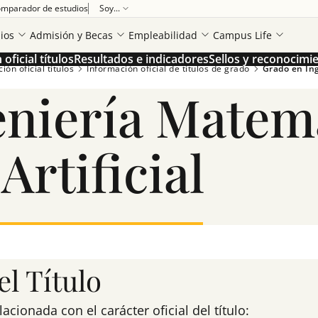
mparador de estudios
Soy...
ios
Admisión y Becas
Empleabilidad
Campus Life
oficial títulos
Resultados e indicadores
Sellos y reconocimi
ón oficial títulos
Información oficial de títulos de grado
Grado en Ing
eniería Matem
Artificial
l Título
ionada con el carácter oficial del título: