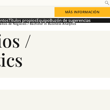
MÁS INFORMACIÓN
entos
Títulos propios
Equipo
Buzón de sugerencias
lisis de Negocios / Bachelor in Business Analytics
os /
ics