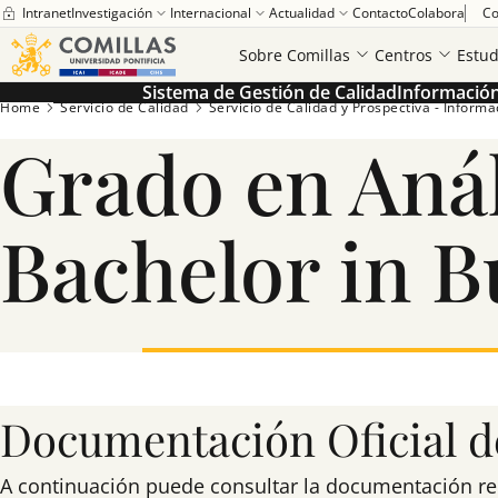
Intranet
Investigación
Internacional
Actualidad
Contacto
Colabora
Co
Sobre Comillas
Centros
Estud
Sistema de Gestión de Calidad
Información 
Home
Servicio de Calidad
Servicio de Calidad y Prospectiva - Informaci
Grado en Anál
Bachelor in B
Documentación Oficial de
A continuación puede consultar la documentación relac