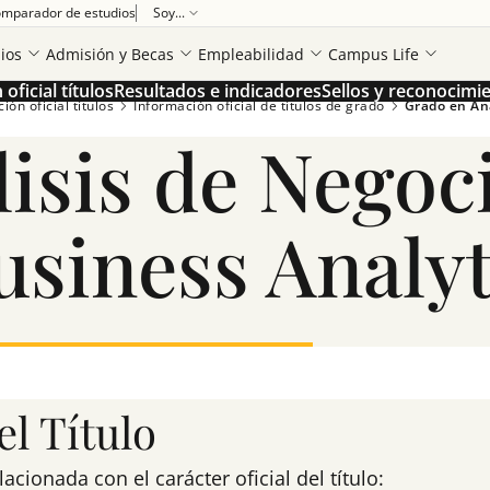
mparador de estudios
Soy...
ios
Admisión y Becas
Empleabilidad
Campus Life
oficial títulos
Resultados e indicadores
Sellos y reconocimi
ón oficial títulos
Información oficial de títulos de grado
Grado en Aná
isis de Negoci
usiness Analyt
l Título
ionada con el carácter oficial del título: