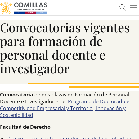
Ver más
Convocatorias vigentes
para formación de
personal docente e
investigador
Máster en Ciberseguridad
Convocatoria
de dos plazas de Formación de Personal
Docente e Investigador en el
Programa de Doctorado en
Saber más
Competitividad Empresarial y Territorial, Innovación y
Sostenibilidad
Facultad de Derecho
Convocatoria contrato predoctoral de la Facultad de