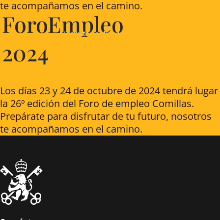
te acompañamos en el camino.
ForoEmpleo
2024
Los días 23 y 24 de octubre de 2024 tendrá lugar
la 26º edición del Foro de empleo Comillas.
Prepárate para disfrutar de tu futuro, nosotros
te acompañamos en el camino.