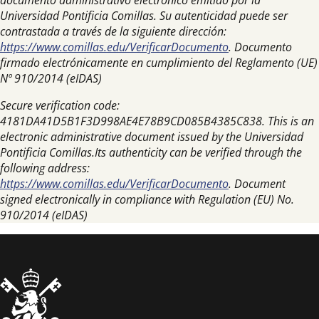
documento administrativo electrónico emitido por la
Universidad Pontificia Comillas. Su autenticidad puede ser
contrastada a través de la siguiente dirección:
https://www.comillas.edu/VerificarDocumento
. Documento
firmado electrónicamente en cumplimiento del Reglamento (UE)
Nº 910/2014 (eIDAS)
Secure verification code:
4181DA41D5B1F3D998AE4E78B9CD085B4385C838. This is an
electronic administrative document issued by the Universidad
Pontificia Comillas.Its authenticity can be verified through the
following address:
https://www.comillas.edu/VerificarDocumento
. Document
signed electronically in compliance with Regulation (EU) No.
910/2014 (eIDAS)