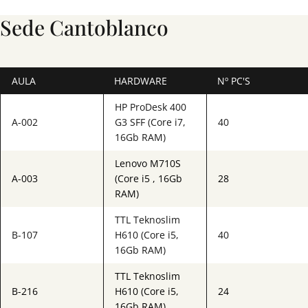
Sede Cantoblanco
AULA
HARDWARE
Nº PC'S
HP ProDesk 400
A-002
G3 SFF (Core i7,
40
16Gb RAM)
Lenovo M710S
A-003
(Core i5 , 16Gb
28
RAM)
TTL Teknoslim
B-107
H610 (Core i5,
40
16Gb RAM)
TTL Teknoslim
B-216
H610 (Core i5,
24
16Gb RAM)