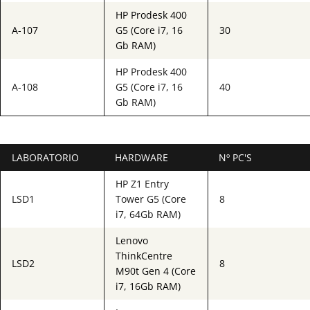
HP Prodesk 400
A-107
G5 (Core i7, 16
30
Gb RAM)
HP Prodesk 400
A-108
G5 (Core i7, 16
40
Gb RAM)
LABORATORIO
HARDWARE
Nº PC'S
HP Z1 Entry
LSD1
Tower G5 (Core
8
i7, 64Gb RAM)
Lenovo
ThinkCentre
LSD2
8
M90t Gen 4 (Core
i7, 16Gb RAM)