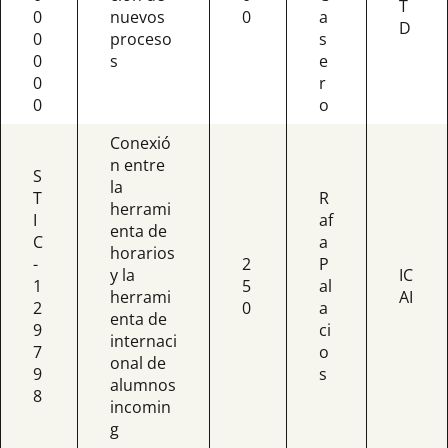
T
0
nuevos
0
a
D
0
proceso
s
0
s
e
0
r
0
o
Conexió
n entre
S
la
T
R
herrami
I
af
enta de
C
a
horarios
-
2
P
y la
IC
1
5
al
herrami
AI
2
0
a
enta de
9
ci
internaci
7
o
onal de
9
s
alumnos
8
incomin
g