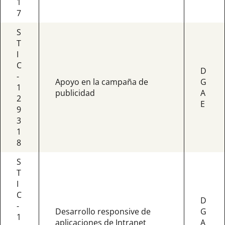
1
7
S
T
I
C
D
-
Apoyo en la campaña de
G
1
publicidad
A
2
E
9
3
1
8
S
T
I
C
D
-
Desarrollo responsive de
G
1
aplicaciones de Intranet
A