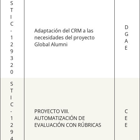
S
T
I
C
D
-
Adaptación del CRM a las
G
1
necesidades del proyecto
A
2
Global Alumni
E
9
3
2
0
S
T
I
C
-
PROYECTO VIII.
C
1
AUTOMATIZACIÓN DE
E
2
EVALUACIÓN CON RÚBRICAS
E
9
4