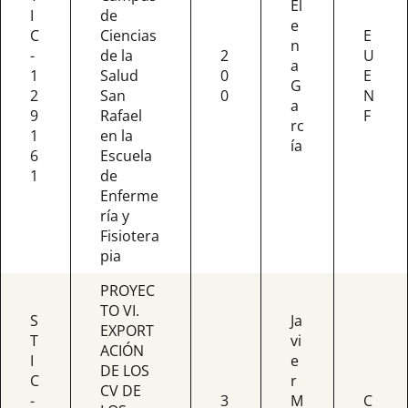
El
I
de
e
C
Ciencias
E
n
-
de la
2
U
a
1
Salud
0
E
G
2
San
0
N
a
9
Rafael
F
rc
1
en la
ía
6
Escuela
1
de
Enferme
ría y
Fisiotera
pia
PROYEC
TO VI.
S
Ja
EXPORT
T
vi
ACIÓN
I
e
DE LOS
C
r
CV DE
-
3
M
C