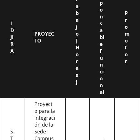
p
a
o
b
P
n
a
r
I
s
j
o
D
a
PROYEC
o
m
JI
bl
TO
[
o
R
e
H
t
A
F
o
o
u
r
r
n
a
ci
s
o
]
n
al
Proyect
o para la
Integraci
ón de la
S
Sede
T
Campus