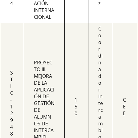
4
ACIÓN
z
INTERNA
CIONAL
C
o
o
r
di
PROYEC
n
TO III.
a
S
MEJORA
d
T
DE LA
o
I
APLICACI
r
C
ÓN DE
In
-
1
C
GESTIÓN
te
1
5
E
DE
rc
2
0
E
ALUMN
a
9
OS DE
m
4
INTERCA
bi
8
MBIO
o