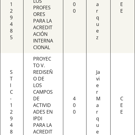
LOS
1
0
a
E
PROFES
2
0
r
E
ORES
9
q
PARA LA
4
u
ACREDIT
8
e
ACIÓN
5
z
INTERNA
CIONAL
PROYEC
TO V.
S
REDISEÑ
Ja
T
O DE
vi
I
LOS
e
C
CAMPOS
r
-
DE
4
M
C
1
ACTIVID
0
a
E
2
ADES EN
0
r
E
9
IPDI
q
4
PARA LA
u
8
ACREDIT
e