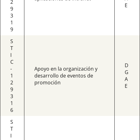
2
E
9
3
1
9
S
T
I
C
D
-
Apoyo en la organización y
G
1
desarrollo de eventos de
A
2
promoción
E
9
3
1
6
S
T
I