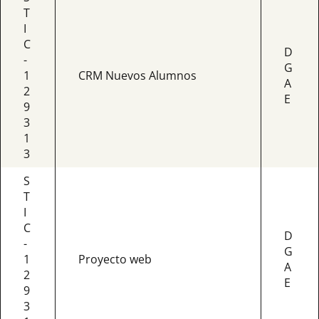
T
I
C
D
-
G
1
CRM Nuevos Alumnos
A
2
E
9
3
1
3
S
T
I
C
D
-
G
1
Proyecto web
A
2
E
9
3