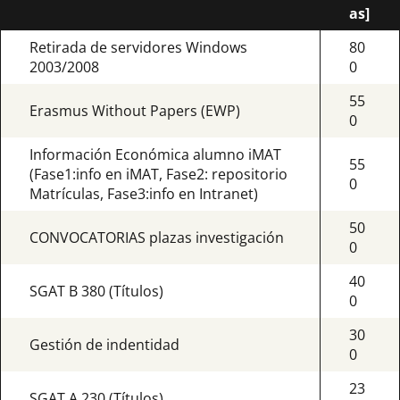
as]
Retirada de servidores Windows
80
2003/2008
0
55
Erasmus Without Papers (EWP)
0
Información Económica alumno iMAT
55
(Fase1:info en iMAT, Fase2: repositorio
0
Matrículas, Fase3:info en Intranet)
50
CONVOCATORIAS plazas investigación
0
40
SGAT B 380 (Títulos)
0
30
Gestión de indentidad
0
23
SGAT A 230 (Títulos)