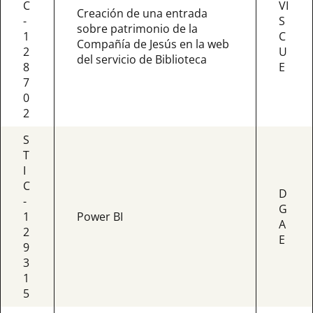
C
VI
Creación de una entrada
-
S
sobre patrimonio de la
1
C
Compañía de Jesús en la web
2
U
del servicio de Biblioteca
8
E
7
0
2
S
T
I
C
D
-
G
1
Power BI
A
2
E
9
3
1
5