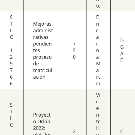
te
S
E
T
Mejoras
n
I
administ
c
C
rativas
a
D
-
pendien
7
r
G
1
tes
5
n
A
2
proceso
0
a
E
9
de
M
7
matricul
a
6
ación
rt
6
ín
Vi
c
S
e
T
Proyect
n
I
o Orión
te
C
2022:
H
-
2
C
platafor
e