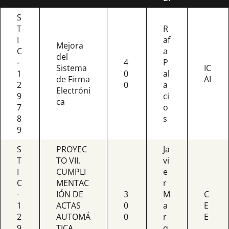
S
T
R
I
af
Mejora
C
a
del
-
4
P
Sistema
IC
1
0
al
de Firma
AI
2
0
a
Electróni
9
ci
ca
7
o
8
s
9
S
PROYEC
Ja
T
TO VII.
vi
I
CUMPLI
e
C
MENTAC
r
-
IÓN DE
3
M
C
1
ACTAS
0
a
E
2
AUTOMÁ
0
r
E
9
TICA
q