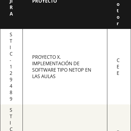
JI
PROYECTO
o
R
t
A
o
r
S
T
I
C
PROYECTO X.
-
C
IMPLEMENTACIÓN DE
1
E
SOFTWARE TIPO NETOP EN
2
E
LAS AULAS
9
4
8
9
S
T
I
C