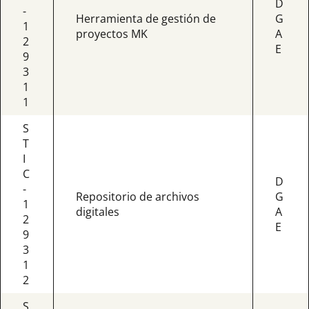
D
-
Herramienta de gestión de
G
1
proyectos MK
A
2
E
9
3
1
1
S
T
I
C
D
-
Repositorio de archivos
G
1
digitales
A
2
E
9
3
1
2
S