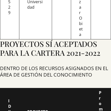
5
Universi
z
2
dad
a
9
r
O
bi
et
a
PROYECTOS SÍ ACEPTADOS
PARA LA CARTERA 2021-2022
DENTRO DE LOS RECURSOS ASIGNADOS EN EL
ÁREA DE GESTIÓN DEL CONOCIMIENTO
P
r
I
o
D
m