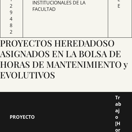
INSTITUCIONALES DE LA
2
E
FACULTAD
9
4
8
2
PROYECTOS HEREDADOSO
ASIGNADOS EN LA BOLSA DE
HORAS DE MANTENIMIENTO y
EVOLUTIVOS
Tr
ab
aj
PROYECTO
o
[H
or