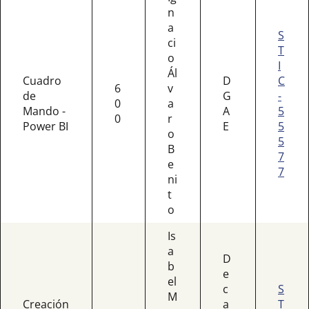
n
a
S
ci
T
o
I
Ál
Cuadro
D
C
6
v
de
G
-
0
a
Mando -
A
5
0
r
Power BI
E
5
o
5
B
7
e
7
ni
t
o
Is
a
D
b
e
el
c
S
M
Creación
a
T