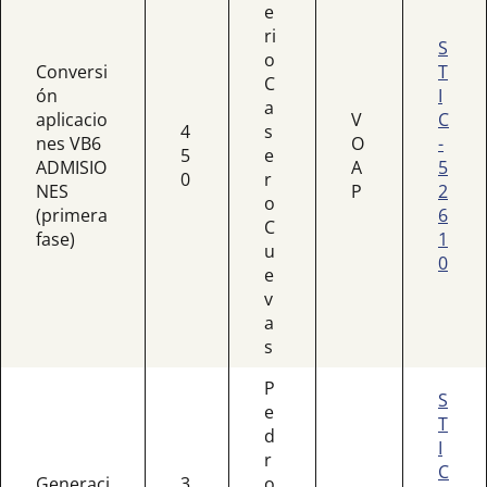
e
ri
S
o
Conversi
T
C
ón
I
a
aplicacio
V
C
4
s
nes VB6
O
-
5
e
ADMISIO
A
5
0
r
NES
P
2
o
(primera
6
C
fase)
1
u
0
e
v
a
s
P
S
e
T
d
I
r
C
Generaci
3
o