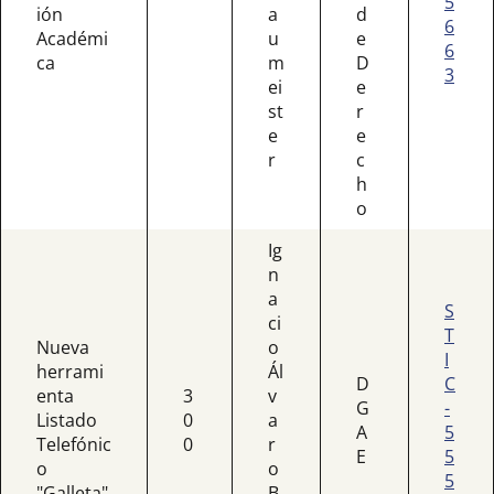
5
ión
a
d
6
Académi
u
e
6
ca
m
D
3
ei
e
st
r
e
e
r
c
h
o
Ig
n
a
S
ci
T
Nueva
o
I
herrami
Ál
D
C
enta
3
v
G
-
Listado
0
a
A
5
Telefónic
0
r
E
5
o
o
5
"Galleta"
B