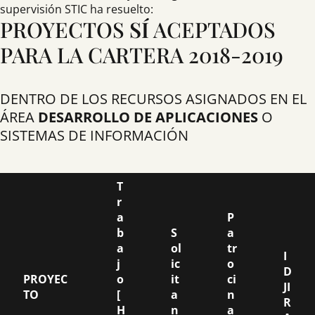
supervisión STIC ha resuelto:
PROYECTOS
SÍ
ACEPTADOS
PARA LA CARTERA 2018-2019
DENTRO DE LOS RECURSOS ASIGNADOS EN EL
ÁREA
DESARROLLO DE APLICACIONES
O
SISTEMAS DE INFORMACIÓN
T
r
a
P
b
S
a
a
ol
tr
I
j
ic
o
D
PROYEC
o
it
ci
JI
TO
[
a
n
R
H
n
a