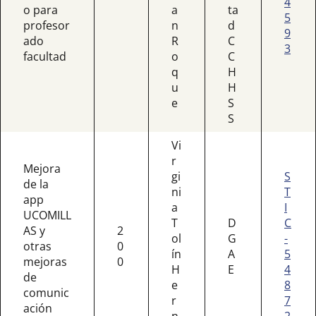
4
o para
a
ta
5
profesor
n
d
9
ado
R
C
3
facultad
o
C
q
H
u
H
e
S
S
Vi
r
Mejora
gi
S
de la
ni
T
app
a
I
UCOMILL
T
D
C
AS y
2
ol
G
-
otras
0
ín
A
5
mejoras
0
H
E
4
de
e
8
comunic
r
7
ación