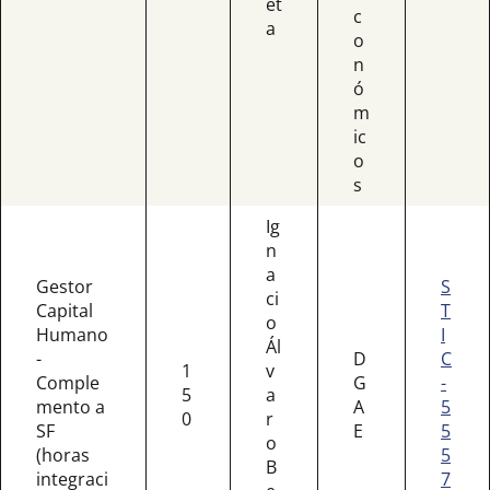
et
c
a
o
n
ó
m
ic
o
s
Ig
n
a
Gestor
S
ci
Capital
T
o
Humano
I
Ál
-
D
C
1
v
Comple
G
-
5
a
mento a
A
5
0
r
SF
E
5
o
(horas
5
B
integraci
7