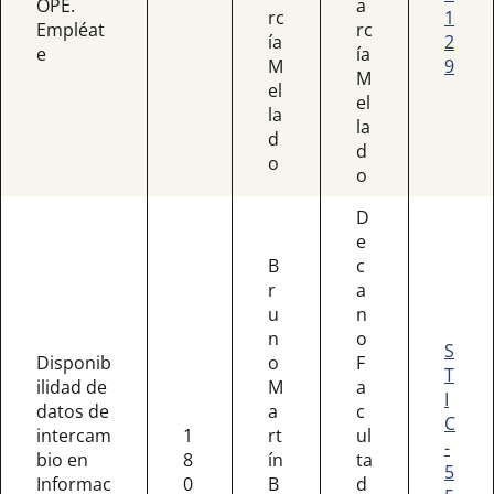
OPE.
a
rc
1
Empléat
rc
ía
2
e
ía
M
9
M
el
el
la
la
d
d
o
o
D
e
B
c
r
a
u
n
n
o
S
Disponib
o
F
T
ilidad de
M
a
I
datos de
a
c
C
intercam
1
rt
ul
-
bio en
8
ín
ta
5
Informac
0
B
d