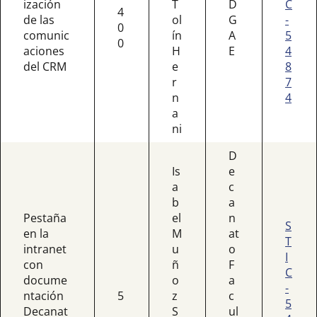
ización
T
D
C
4
de las
ol
G
-
0
comunic
ín
A
5
0
aciones
H
E
4
del CRM
e
8
r
7
n
4
a
ni
D
Is
e
a
c
b
a
Pestaña
el
n
S
en la
M
at
T
intranet
u
o
I
con
ñ
F
C
docume
o
a
-
ntación
5
z
c
5
Decanat
S
ul