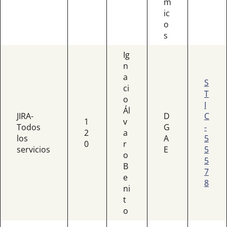
m
ic
o
s
Ig
n
a
S
ci
T
o
I
Ál
JIRA-
D
C
1
v
Todos
G
-
2
a
los
A
5
0
r
servicios
E
5
o
5
B
7
e
8
ni
t
o