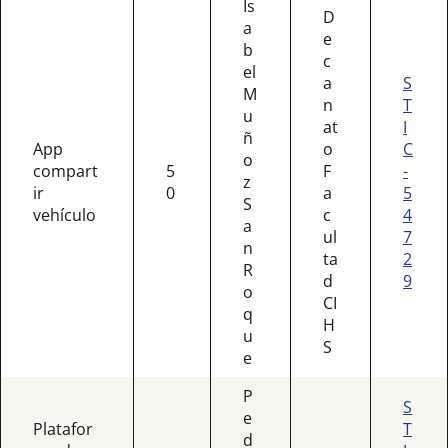
Is
D
a
e
b
c
el
a
S
M
n
T
u
at
I
ñ
App
o
C
o
compart
5
F
-
z
ir
0
a
5
S
vehículo
c
4
a
ul
7
n
ta
2
R
d
9
o
CI
q
H
u
S
e
P
S
e
Platafor
T
d