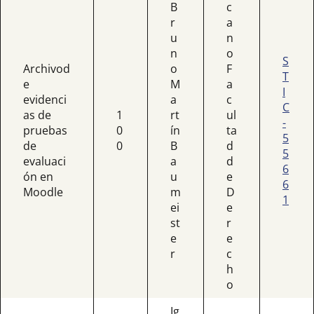
B
c
r
a
u
n
n
o
S
Archivod
o
F
T
e
M
a
I
evidenci
a
c
C
as de
1
rt
ul
-
pruebas
0
ín
ta
5
de
0
B
d
5
evaluaci
a
d
6
ón en
u
e
6
Moodle
m
D
1
ei
e
st
r
e
e
r
c
h
o
Ig