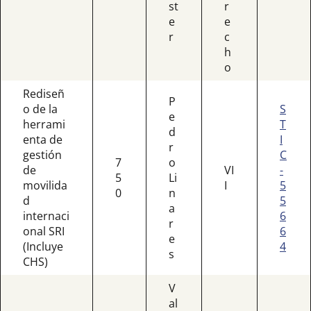
st
r
e
e
r
c
h
o
Rediseñ
P
o de la
S
e
herrami
T
d
enta de
I
r
gestión
C
7
o
de
VI
-
5
Li
movilida
I
5
0
n
d
5
a
internaci
6
r
onal SRI
6
e
(Incluye
4
s
CHS)
V
al