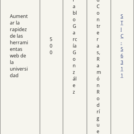
a
C
bl
o
Aument
S
o
n
ar la
T
G
tr
rapidez
I
a
e
de las
C
5
rc
r
herrami
-
0
ía
a
entas
5
0
G
s,
web de
6
o
R
la
3
n
a
universi
1
z
m
dad
1
ál
ó
e
n
z
R
o
d
rí
g
u
e