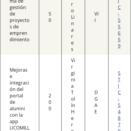
ma de
I
r
gestión
C
o
de
5
VI
-
Li
proyecto
0
I
5
n
s de
5
a
empren
6
r
dimiento
5
e
9
s
Vi
r
Mejoras
gi
S
e
ni
T
integraci
a
I
ón del
T
D
C
portal
2
ol
G
-
de
0
ín
A
5
alumni
0
H
E
4
con la
e
8
app
r
7
UCOMILL