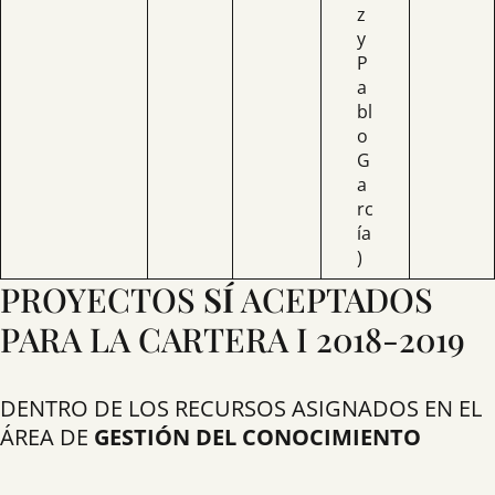
z
y
P
a
bl
o
G
a
rc
ía
)
PROYECTOS
SÍ
ACEPTADOS
PARA LA CARTERA I 2018-2019
DENTRO DE LOS RECURSOS ASIGNADOS EN EL
ÁREA DE
GESTIÓN DEL CONOCIMIENTO