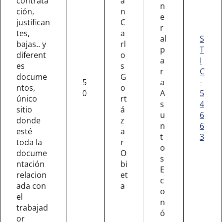
contrata
a
n
ción,
n
e
justifican
C
r
tes,
a
al
S
bajas.. y
rl
p
T
diferent
o
a
I
es
s
r
C
docume
G
5
a
-
ntos,
o
0
A
5
único
rt
s
4
sitio
á
u
6
donde
z
n
6
esté
a
t
3
toda la
r
o
docume
O
s
ntación
bi
E
relacion
et
c
ada con
a
o
el
n
trabajad
ó
or