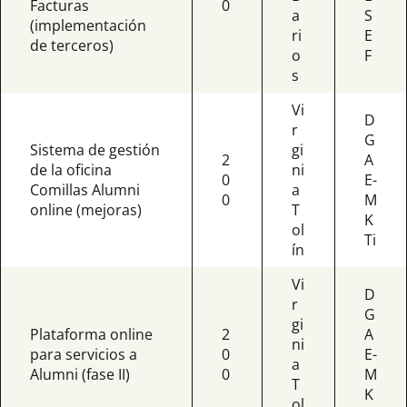
Facturas
0
a
S
(implementación
ri
E
de terceros)
o
F
s
Vi
D
r
G
Sistema de gestión
gi
2
A
de la oficina
ni
0
E-
Comillas Alumni
a
0
M
online (mejoras)
T
K
ol
Ti
ín
Vi
D
r
G
gi
Plataforma online
2
A
ni
para servicios a
0
E-
a
Alumni (fase II)
0
M
T
K
ol