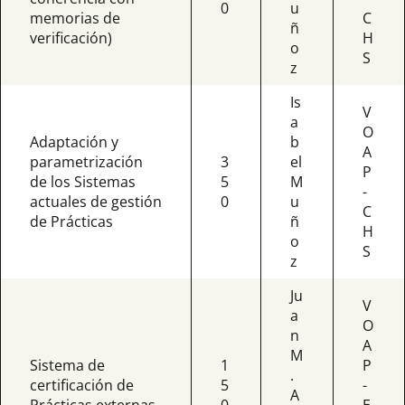
0
u
memorias de
C
ñ
verificación)
H
o
S
z
Is
V
a
O
Adaptación y
b
A
parametrización
3
el
P
de los Sistemas
5
M
-
actuales de gestión
0
u
C
de Prácticas
ñ
H
o
S
z
Ju
V
a
O
n
A
M
Sistema de
1
P
.
certificación de
5
-
A