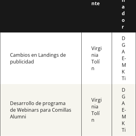
n
nte
a
d
o
r
D
G
Virgi
A
Cambios en Landings de
nia
E-
publicidad
Tolí
M
n
K
Ti
D
G
Virgi
Desarrollo de programa
A
nia
de Webinars para Comillas
E-
Tolí
Alumni
M
n
K
Ti