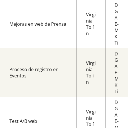
D
G
Virgi
A
nia
Mejoras en web de Prensa
E-
Tolí
M
n
K
Ti
D
G
Virgi
A
Proceso de registro en
nia
E-
Eventos
Tolí
M
n
K
Ti
D
G
Virgi
A
nia
Test A/B web
E-
Tolí
M