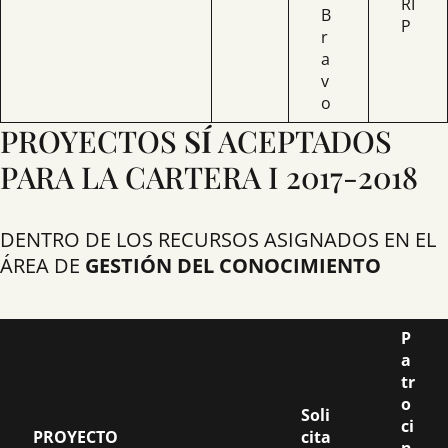
RI
B
P
r
a
v
o
PROYECTOS
SÍ
ACEPTADOS
PARA LA CARTERA I 2017-2018
DENTRO DE LOS RECURSOS ASIGNADOS EN EL
ÁREA DE
GESTIÓN DEL CONOCIMIENTO
P
a
tr
o
Soli
ci
PROYECTO
cita