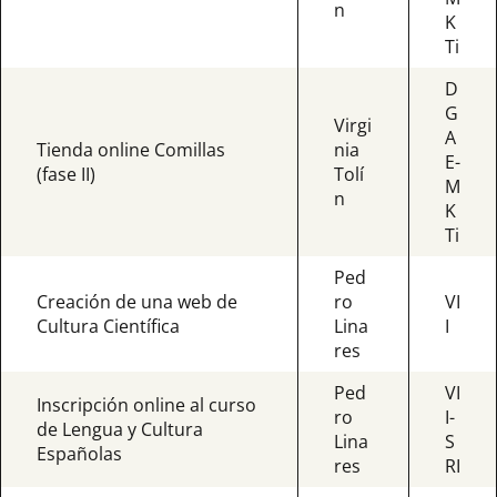
n
K
Ti
D
G
Virgi
A
Tienda online Comillas
nia
E-
(fase II)
Tolí
M
n
K
Ti
Ped
Creación de una web de
ro
VI
Cultura Científica
Lina
I
res
Ped
VI
Inscripción online al curso
ro
I-
de Lengua y Cultura
Lina
S
Españolas
res
RI