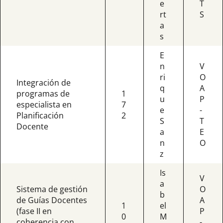
e
T
rt
S
a
s
E
n
V
ri
O
Integración de
q
A
programas de
1
u
P
especialista en
7
e
-
Planificación
2
S
T
Docente
a
E
n
O
z
Is
V
a
Sistema de gestión
O
b
de Guías Docentes
A
1
el
(fase II en
P
0
M
coherencia con
-