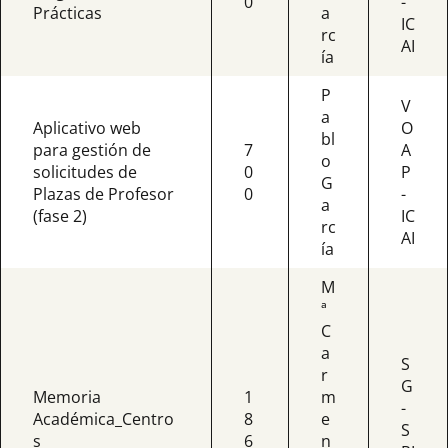
0
-
Prácticas
a
IC
rc
AI
ía
P
V
a
Aplicativo web
O
bl
para gestión de
7
A
o
solicitudes de
0
P
G
Plazas de Profesor
0
-
a
(fase 2)
IC
rc
AI
ía
M
ª
C
a
S
r
G
Memoria
1
m
-
Académica_Centro
8
e
S
s
6
n