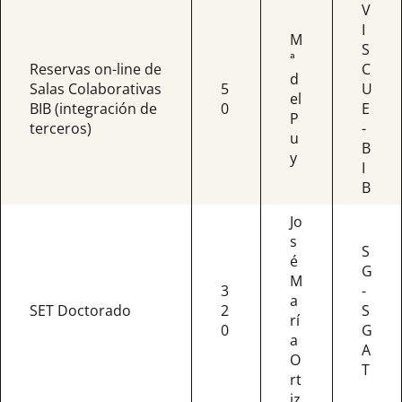
V
I
M
S
ª
Reservas on-line de
C
d
Salas Colaborativas
5
U
el
BIB (integración de
0
E
P
terceros)
-
u
B
y
I
B
Jo
s
S
é
G
M
3
-
a
SET Doctorado
2
S
rí
0
G
a
A
O
T
rt
iz