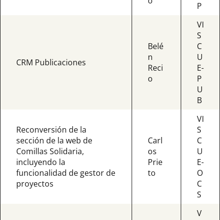
o
P
VI
S
Belé
C
n
U
CRM Publicaciones
Reci
E-
o
P
U
B
VI
Reconversión de la
S
sección de la web de
Carl
C
Comillas Solidaria,
os
U
incluyendo la
Prie
E-
funcionalidad de gestor de
to
O
proyectos
C
S
V