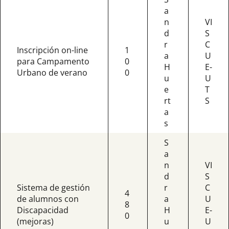
a
n
VI
d
S
r
C
Inscripción on-line
1
a
U
para Campamento
0
H
E-
Urbano de verano
0
u
U
e
T
rt
S
a
s
S
a
n
VI
d
S
Sistema de gestión
r
C
4
de alumnos con
a
U
8
Discapacidad
H
E-
0
(mejoras)
u
U