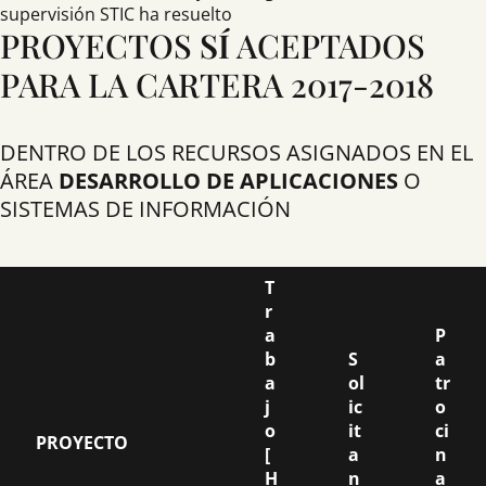
supervisión STIC ha resuelto
PROYECTOS
SÍ
ACEPTADOS
PARA LA CARTERA 2017-2018
DENTRO DE LOS RECURSOS ASIGNADOS EN EL
ÁREA
DESARROLLO DE APLICACIONES
O
SISTEMAS DE INFORMACIÓN
T
r
a
P
b
S
a
a
ol
tr
j
ic
o
o
it
ci
PROYECTO
[
a
n
H
n
a