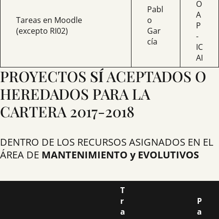
O
Pabl
A
Tareas en Moodle
o
P
(excepto RI02)
Gar
-
cía
IC
AI
PROYECTOS
SÍ
ACEPTADOS O
HEREDADOS PARA LA
CARTERA 2017-2018
DENTRO DE LOS RECURSOS ASIGNADOS EN EL
ÁREA DE
MANTENIMIENTO y EVOLUTIVOS
T
r
P
a
a