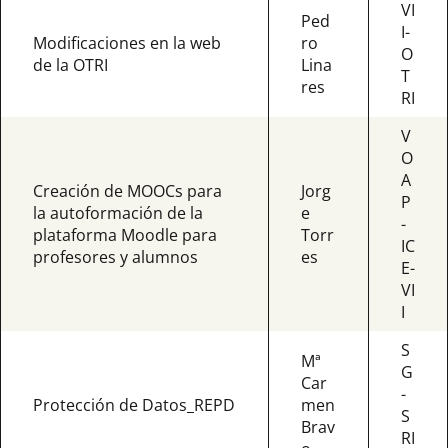
VI
Ped
I-
Modificaciones en la web
ro
O
de la OTRI
Lina
T
res
RI
V
O
A
Creación de MOOCs para
Jorg
P
la autoformación de la
e
-
plataforma Moodle para
Torr
IC
profesores y alumnos
es
E-
VI
I
S
Mª
G
Car
-
Protección de Datos_REPD
men
S
Brav
RI