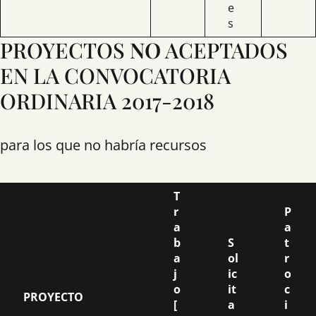
e
s
PROYECTOS
NO
ACEPTADOS
EN LA CONVOCATORIA
ORDINARIA 2017-2018
para los que no habría recursos
T
r
P
a
a
b
S
t
a
ol
r
j
ic
o
o
it
c
PROYECTO
[
a
i