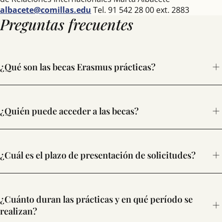
albacete@comillas.edu
Tel. 91 542 28 00 ext. 2883
Preguntas frecuentes
¿Qué son las becas Erasmus prácticas?
¿Quién puede acceder a las becas?
Tener nacionalidad española o de cualquier otro país
¿Cuál es el plazo de presentación de solicitudes?
de la UE o de cualquier estado que participe en el PAP o
tener estatuto de refugiado, apátrida o residente
permanente.
¿Cuánto duran las prácticas y en qué período se
Estar matriculado en cualquier titulación oficial de la
realizan?
Universidad Pontificia Comillas, tanto en estudios de