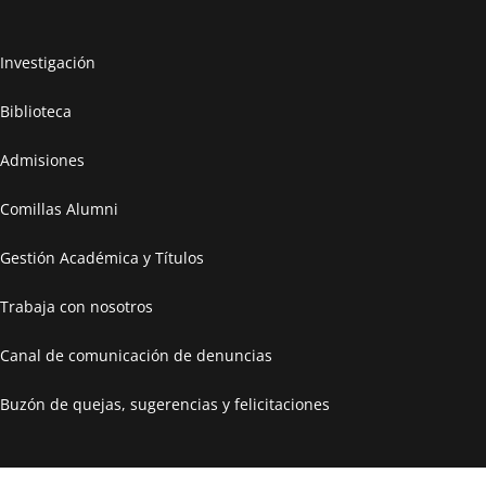
seleccionados.
Otorgar pleno reconocimiento de las actividades
Investigación
completadas satisfactoriamente por el estudiante con
arreglo al acuerdo de formación.
Biblioteca
Admisiones
Comillas Alumni
Gestión Académica y Títulos
Trabaja con nosotros
Canal de comunicación de denuncias
Buzón de quejas, sugerencias y felicitaciones