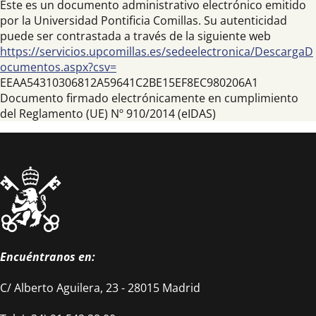
Este es un documento administrativo electrónico emitido
por la Universidad Pontificia Comillas. Su autenticidad
puede ser contrastada a través de la siguiente web
https://servicios.upcomillas.es/sedeelectronica/DescargaD
ocumentos.aspx?csv=
EEAA54310306812A59641C2BE15EF8EC980206A1
Documento firmado electrónicamente en cumplimiento
del Reglamento (UE) Nº 910/2014 (eIDAS)
Encuéntranos en:
C/ Alberto Aguilera, 23 - 28015 Madrid