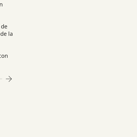
on
 de
de la
con