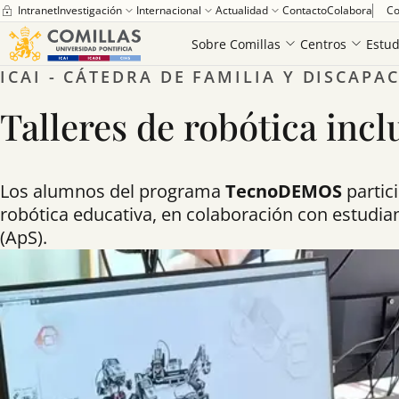
Intranet
Investigación
Internacional
Actualidad
Contacto
Colabora
Co
Sobre Comillas
Centros
Estud
ICAI - CÁTEDRA DE FAMILIA Y DISCAPA
Talleres de robótica inc
Los alumnos del programa
TecnoDEMOS
partic
robótica educativa, en colaboración con estudia
(ApS).