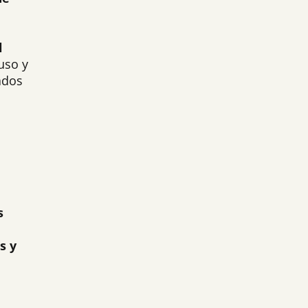
l
uso y
ados
s
s y