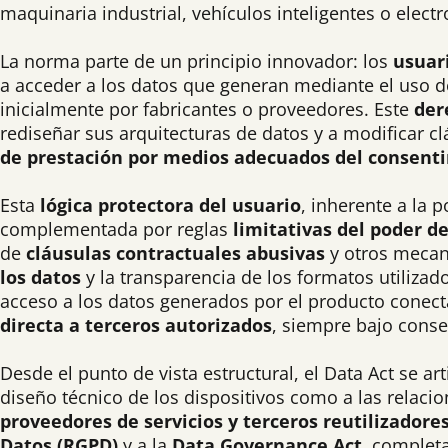
maquinaria industrial, vehículos inteligentes o elect
La norma parte de un principio innovador: los
usuari
a acceder a los datos que generan mediante el uso d
inicialmente por fabricantes o proveedores. Este
der
rediseñar sus arquitecturas de datos y a modificar c
de prestación por medios adecuados del consenti
Esta
lógica protectora del usuario
, inherente a la 
complementada por reglas
limitativas del poder de
de
cláusulas contractuales abusivas
y otros mecan
los datos
y la transparencia de los formatos utilizad
acceso a los datos generados por el producto conec
directa a terceros autorizados
, siempre bajo cons
Desde el punto de vista estructural, el Data Act se 
diseño técnico de los dispositivos como a las relaci
proveedores de servicios y terceros reutilizadore
Datos (RGPD)
y a la
Data Governance Act
, completa