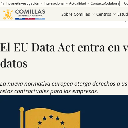
Intranet
Investigación
Internacional
Actualidad
Contacto
Colabora
Co
Sobre Comillas
Centros
Estud
Universidad Pontificia Comillas
Noticias
El EU Data Act entra en vigo
El EU Data Act entra en v
datos
La nueva normativa europea otorga derechos a usua
retos contractuales para las empresas.