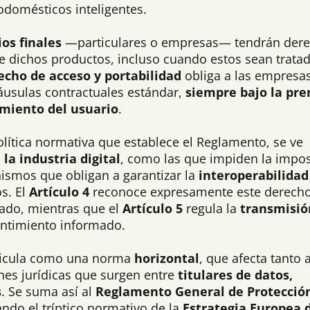
rodomésticos inteligentes.
os finales
—particulares o empresas— tendrán der
e dichos productos, incluso cuando estos sean trata
echo de acceso y portabilidad
obliga a las empresa
láusulas contractuales estándar,
siempre bajo la pr
miento del usuario
.
política normativa que establece el Reglamento, se ve
 la industria digital
, como las que impiden la impos
ismos que obligan a garantizar la
interoperabilidad
os. El
Artículo 4
reconoce expresamente este derech
tado, mientras que el
Artículo 5
regula la
transmisió
entimiento informado.
articula como una norma
horizontal
, que afecta tanto a
ones jurídicas que surgen entre
titulares de datos,
s
. Se suma así al
Reglamento General de Protecció
ndo el tríptico normativo de la
Estrategia Europea 