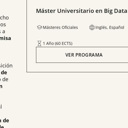
Máster Universitario en Big Data
echo
dos
Másteres Oficiales
Inglés, Español
s a
emisa
1 Año (60 ECTS)
VER PROGRAMA
ición
 de
o de
n
l
n de
de