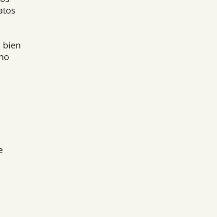
atos
i bien
ino
e