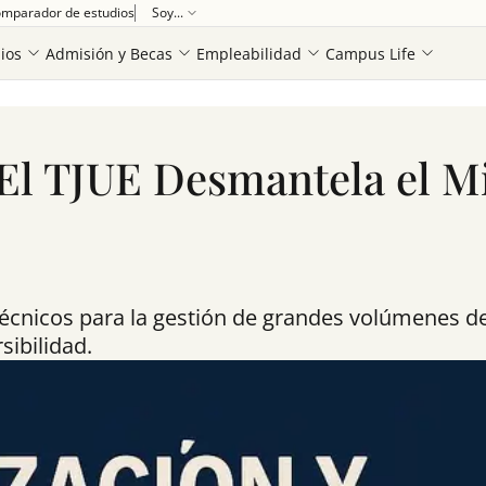
mparador de estudios
Soy...
ios
Admisión y Becas
Empleabilidad
Campus Life
JUE Desmantela el Mito del Dato Anónimo
l TJUE Desmantela el Mi
técnicos para la gestión de grandes volúmenes de
sibilidad.