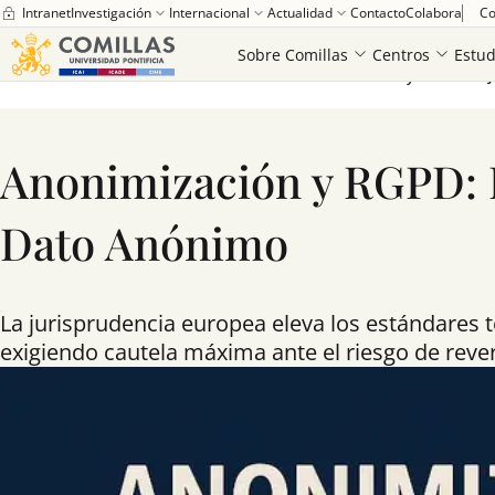
Intranet
Investigación
Internacional
Actualidad
Contacto
Colabora
Co
Sobre Comillas
Centros
Estud
Universidad Pontificia Comillas
Noticias
Anonimización y RGPD: El T
Anonimización y RGPD: E
Dato Anónimo
La jurisprudencia europea eleva los estándares 
exigiendo cautela máxima ante el riesgo de rever