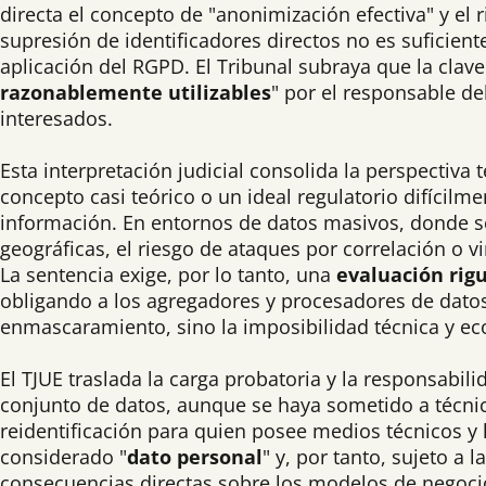
directa el concepto de "anonimización efectiva" y el 
supresión de identificadores directos no es suficien
aplicación del RGPD. El Tribunal subraya que la clave
razonablemente utilizables
" por el responsable del
interesados.
Esta interpretación judicial consolida la perspectiv
concepto casi teórico o un ideal regulatorio difícil
información. En entornos de datos masivos, donde s
geográficas, el riesgo de ataques por correlación o
La sentencia exige, por lo tanto, una
evaluación rigu
obligando a los agregadores y procesadores de datos a
enmascaramiento, sino la imposibilidad técnica y ec
El TJUE traslada la carga probatoria y la responsabili
conjunto de datos, aunque se haya sometido a técni
reidentificación para quien posee medios técnicos y 
considerado "
dato personal
" y, por tanto, sujeto a 
consecuencias directas sobre los modelos de negoci