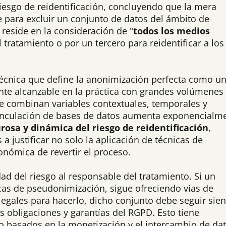
riesgo de reidentificación, concluyendo que la mera
te para excluir un conjunto de datos del ámbito de
 reside en la consideración de "
todos los medios
 tratamiento o por un tercero para reidentificar a los
a técnica que define la anonimización perfecta como u
mente alcanzable en la práctica con grandes volúmenes
e combinan variables contextuales, temporales y
 vinculación de bases de datos aumenta exponencialm
rosa y dinámica del riesgo de reidentificación
,
 justificar no solo la aplicación de técnicas de
onómica de revertir el proceso.
dad del riesgo al responsable del tratamiento. Si un
cas de pseudonimización, sigue ofreciendo vías de
legales para hacerlo, dicho conjunto debe seguir sie
las obligaciones y garantías del RGPD. Esto tiene
o basados en la monetización y el intercambio de da