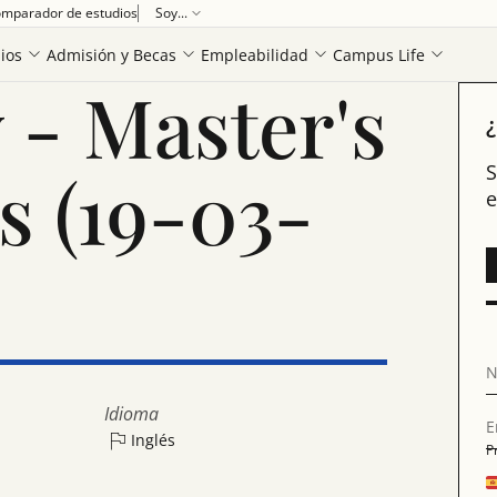
Ver más
mparador de estudios
Soy...
ios
Admisión y Becas
Empleabilidad
Campus Life
 - Master's
¿
s (19-03-
S
e
N
Idioma
E
Inglés
P