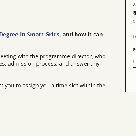
A
S
Degree in Smart Grids
, and how it can
F
E
meeting with the programme director, who
E
ties, admission process, and answer any
ct you to assign you a time slot within the