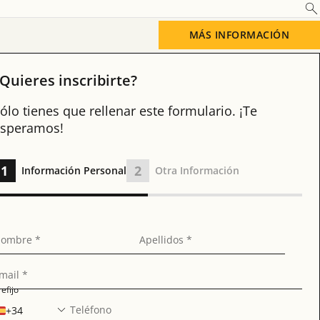
Saber más
MÁS INFORMACIÓN
Quieres inscribirte?
ólo tienes que rellenar este formulario. ¡Te
speramos!
1
2
Información Personal
Otra Información
ombre *
Apellidos *
mail *
refijo
Teléfono
+34