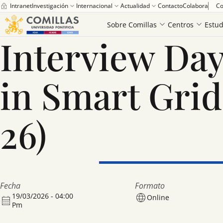
Saber más
Intranet
Investigación
Internacional
Actualidad
Contacto
Colabora
Co
Home
Interview Day - Master's in Smart Grids (19-03-26)
Sobre Comillas
Centros
Estud
Interview Day
in Smart Grid
26)
Fecha
Formato
19/03/2026 - 04:00
Online
Pm