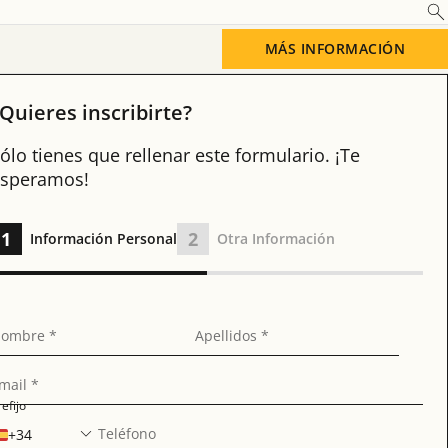
 (26-03-26)
MÁS INFORMACIÓN
Quieres inscribirte?
ólo tienes que rellenar este formulario. ¡Te
speramos!
1
2
Información Personal
Otra Información
ombre *
Apellidos *
mail *
refijo
Teléfono
+34