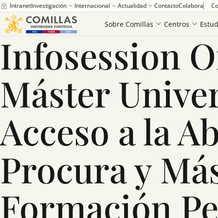
Intranet
Investigación
Internacional
Actualidad
Contacto
Colabora
Co
...
Infosession Online Máster Universitario en Acceso a la Abogacía y
Sobre Comillas
Centros
Estud
Infosession O
Máster Univer
Acceso a la Ab
Procura y Más
Formación P