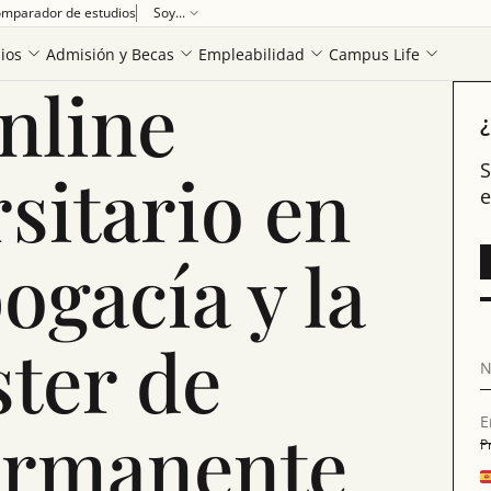
mparador de estudios
Soy...
 la Procura y Máster de Formación Permanente en Abogacía Internacional
ios
Admisión y Becas
Empleabilidad
Campus Life
nline
¿
sitario en
S
e
ogacía y la
ter de
N
E
ermanente
P