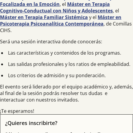
Focalizada en la Emoción
, el
Máster en Terapia
Cognitivo-Conductual con Niños y Adolescentes
, el
Máster en Terapia Familiar Sistémica
y el
Máster en
Psicoterapia Psicoanalítica Contemporánea
, de Comillas
CIHS.
Será una sesión interactiva donde conocerás:
Las características y contenidos de los programas.
Las salidas profesionales y los ratios de empleabilidad.
Los criterios de admisión y su ponderación.
El evento será liderado por el equipo académico y, además,
al final de la sesión podrás resolver tus dudas e
interactuar con nuestros invitados.
¡Te esperamos!
¿Quieres inscribirte?