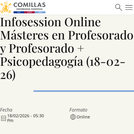
Infosession Online
Saber más
Másteres en Profesorado
y Profesorado +
Psicopedagogía (18-02-
26)
Fecha
Formato
18/02/2026 - 05:30
Online
Pm