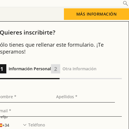
MÁS INFORMACIÓN
Quieres inscribirte?
ólo tienes que rellenar este formulario. ¡Te
speramos!
1
2
Información Personal
Otra Información
ombre *
Apellidos *
mail *
refijo
Teléfono
+34