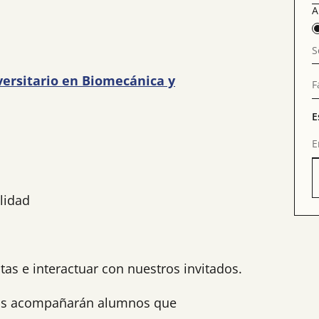
A
S
ersitario en Biomecánica y
F
E
E
ilidad
tas e interactuar con nuestros invitados.
 nos acompañarán alumnos que