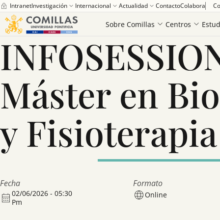
Intranet
Investigación
Internacional
Actualidad
Contacto
Colabora
Co
Home
INFOSESSION ONLINE Máster en Biomecánica y Fisioterapia Dep
Sobre Comillas
Centros
Estud
INFOSESSIO
Máster en Bi
y Fisioterapi
Fecha
Formato
02/06/2026 - 05:30
Online
Pm