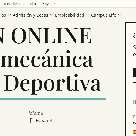
mparador de estudios
Soy...
ortiva
ios
Admisión y Becas
Empleabilidad
Campus Life
N ONLINE
¿
omecánica
S
e
a Deportiva
N
Idioma
E
Español
P