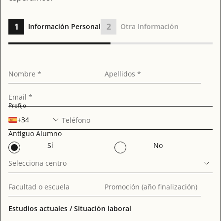
1
2
Información Personal
Otra Información
Nombre *
Apellidos *
Email *
Prefijo
+34
Teléfono
Antiguo Alumno
Sí
No
Selecciona centro
Facultad o escuela
Promoción (año finalización)
Estudios actuales / Situación laboral