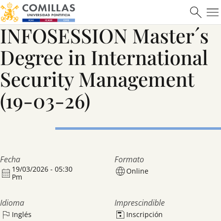
Máster en Ciberseguridad
INFOSESSION Master´s
Degree in International
Saber más
Security Management
(19-03-26)
Fecha
Formato
19/03/2026 - 05:30
Online
Pm
Idioma
Imprescindible
Inglés
Inscripción