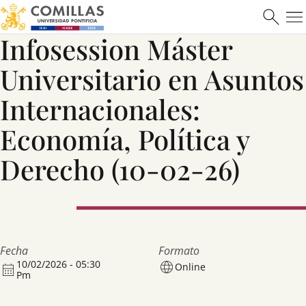
Infosession Máster
Universitario en Asuntos
Máster en Ciberseguridad
Internacionales:
Economía, Política y
Derecho (10-02-26)
Saber más
Fecha
Formato
10/02/2026 - 05:30
Online
Pm