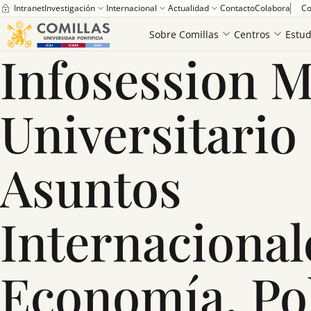
Intranet
Investigación
Internacional
Actualidad
Contacto
Colabora
Co
Home
Infosession Máster Universitario en Asuntos Internacionales: E
Sobre Comillas
Centros
Estud
Infosession M
Universitario
Asuntos
Internacional
Economía, Pol