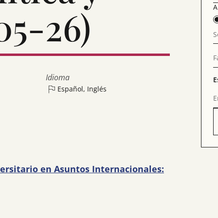
A
05-26)
S
F
Idioma
E
Español, Inglés
E
ersitario en Asuntos Internacionales: