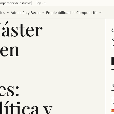
mparador de estudios
Soy...
conomía, Política y Derecho (06-05-26)
ios
Admisión y Becas
Empleabilidad
Campus Life
áster
¿
 en
S
e
es:
N
E
ítica y
P