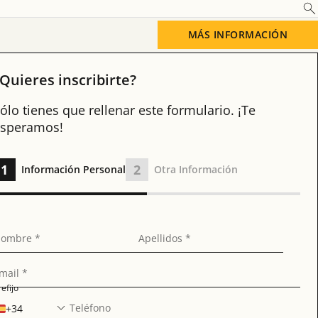
MÁS INFORMACIÓN
Quieres inscribirte?
ólo tienes que rellenar este formulario. ¡Te
speramos!
1
2
Información Personal
Otra Información
ombre *
Apellidos *
mail *
refijo
Teléfono
+34