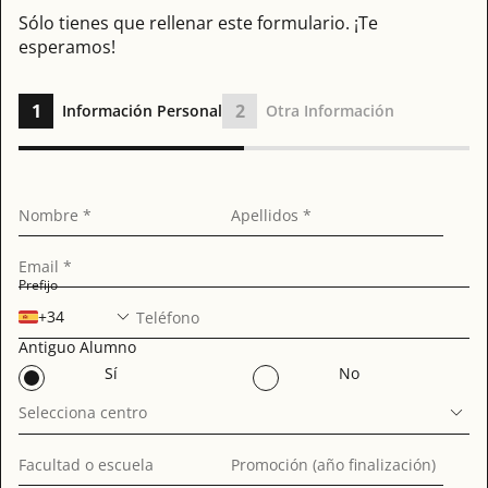
Sólo tienes que rellenar este formulario. ¡Te
esperamos!
1
2
Información Personal
Otra Información
Nombre *
Apellidos *
Email *
Prefijo
+34
Teléfono
Antiguo Alumno
Sí
No
Selecciona centro
Facultad o escuela
Promoción (año finalización)