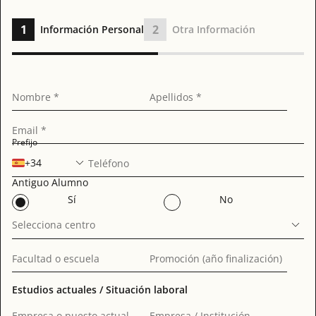
1
2
Información Personal
Otra Información
Nombre *
Apellidos *
Email *
Prefijo
+34
Teléfono
Antiguo Alumno
Sí
No
Selecciona centro
Facultad o escuela
Promoción (año finalización)
Estudios actuales / Situación laboral
Empresa o puesto actual
Empresa / Institución