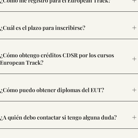
¿Cómo me registro para el European Track?
¿Cuál es el plazo para inscribirse?
aquí
¿Cómo obtengo créditos CDSR por los cursos
transcripts
oficiales
European Track?
créditos CDSR
¿Cómo puedo obtener diplomas del EUT?
¿A quién debo contactar si tengo alguna duda?
transcript of records