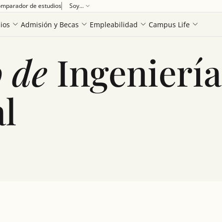
mparador de estudios
Soy...
Ver más
ios
Admisión y Becas
Empleabilidad
Campus Life
 de
Ingeniería
l