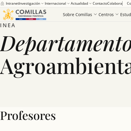
Intranet
Investigación
Internacional
Actualidad
Contacto
Colabora
Co
Saber más
Home
Departamento de Ingeniería Agroambiental
Sobre Comillas
Centros
Estud
INEA
Departamento
Agroambienta
Profesores