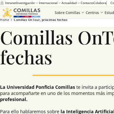
Intranet
Investigación
Internacional
Actualidad
Contacto
Colabora
Co
Sobre Comillas
Centros
Estud
Saber más
Home
Comillas OnTour, próximas fechas
Comillas OnT
fechas
La Universidad Ponficia Comillas
te invita a partic
para acompañarte en uno de los momentos más imp
profesional.
Para ello hablaremos sobre
la Inteligencia Artifici