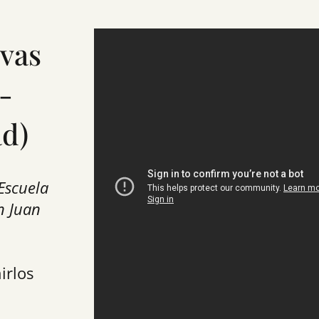
evas
-
ad)
Escuela
n Juan
irlos