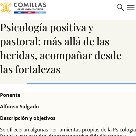
Psicología positiva y
Máster en Ciberseguridad
pastoral: más allá de las
heridas, acompañar desde
Saber más
las fortalezas
Ponente
Alfonso Salgado
Descripción y objetivos
Se ofrecerán algunas herramientas propias de la Psicología