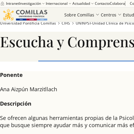
Saber más
Intranet
Investigación
Internacional
Actualidad
Contacto
Colabora
Co
Sobre Comillas
Centros
Estud
Universidad Pontificia Comillas
CIHS
UNINPSI-Unidad Clínica de Psico
Escucha y Comprens
Ponente
Ana Aizpún Marzitllach
Descripción
Se ofrecen algunas herramientas propias de la Psic
que busque siempre ayudar más y comunicar más efi