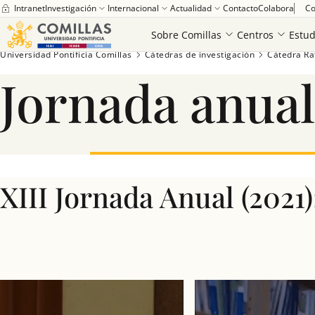
Intranet
Investigación
Internacional
Actualidad
Contacto
Colabora
Co
Saber más
Sobre Comillas
Centros
Estud
Universidad Pontificia Comillas
Cátedras de investigación
Cátedra Ra
Jornada anual
XIII Jornada Anual (2021)