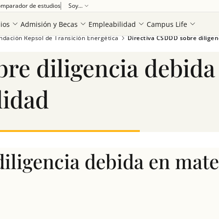
mparador de estudios
Soy...
ios
Admisión y Becas
Empleabilidad
Campus Life
ndación Repsol de Transición Energética
Directiva CSDDD sobre diligen
re diligencia debida
lidad
iligencia debida en mate