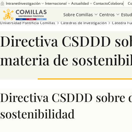
Intranet
Investigación
Internacional
Actualidad
Contacto
Colabora
Co
Sobre Comillas
Centros
Estud
Universidad Pontificia Comillas
Cátedras de investigación
Cátedra Fu
Directiva CSDDD sob
materia de sostenibi
Directiva CSDDD sobre d
sostenibilidad