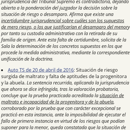
jurisprudencia del Tribunal Supremo es contradictoria, dejando
abierta a la ponderación del juzgador la decisión sobre la
situación de riesgo o desamparo. Afirma que existe una
incertidumbre jurisprudencial sobre cuáles son los supuestos
de mero riesgo, o los que justificarían el desamparo del menor
y
por tanto su custodia administrativa con la retirada de su
familia de origen. Ante esta falta de certidumbre, solicita de la
Sala la determinación de los concretos supuestos en los que
procede la medida administrativa, mediante la correspondiente
unificación de la doctrina.
Auto TS de 20 de abril de 2016
: Situación de riesgo
surgida de maltrato y falta de aptitudes de la progenitora
y la abuela.
La sentencia recurrida, aplicando la jurisprudencia
que ahora se dice infringida, tras la valoración probatoria,
concluye que la prueba practicada acreditada la
situación de
maltrato e incapacidad de la progenitora y de la abuela
,
corroborado por la prueba que con carácter excepcional se
practicó en esta instancia, ante la imposibilidad de ejecutar el
fallo de primera instancia en virtud de los riesgos que podían
suponer para la menor, queda constatada que la situación de