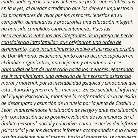
inadecuado ejercicio de los deberes de protección establecidos
en la leyes, al quedar acreditado que los deberes impuestos a
los progenitores de velar por los menores, tenerlos en su
compañía, alimentarlos y procurarles una educación integral,
no han sido cumplidos convenientemente. Pues las
d
esavenencias entre los dos integrantes de la pareja de hecho,
con violencia intrafamiliar, que originaron una orden de
alejamiento, cuyo incumplimiento motivó el ingreso en prisión
de Don Mariano, evidencian, junto con la despreocupación en
el ámbito organizativo, una dejación y abandono de ese
primordial deber de protección hacia los menores, generando
ese incumplimiento, una privación de la necesaria asistencia
moral y material, por la inestabilidad psíquica y emocional que
esta situación genera en los menores
. En ese sentido el informe
del Equipo Psicosocial, mantiene la conformidad de la decisión
de desamparo y asunción de la tutela por la Junta de Castilla y
León, manteniéndose la situación de riesgo y ante esa situación
y la constatación de la positiva evolución de los menores en el
ámbito personal, social y educativo, como se deriva del informe
psicosocial y de los distintos informes acompañados a la causa,
resulta evidente que al menos, hasta el momento, se considera