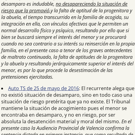
desamparo es indudable,
no desapareciendo la situación de
riesgo que la promovió,
y la falta de aptitud de la progenitora y
la abuela, el tiempo transcurrido en la familia de acogida, su
integración en ella, con vínculos afectivos que le permiten un
normal desarrollo físico y psíquico, resultando por ello que si
bien se buscará siempre el interés del menor y se procurará
cuando no sea contrario a su interés su reinserción en la propia
familia, en el presente caso a tenor de los graves antecedentes
de maltrato continuado, la falta de aptitudes de la progenitora
y la abuela y resultando jerárquicamente superior el interés del
menor, es por lo que procede la desestimación de las
pretensiones ejercitadas.
Auto TS de 25 de mayo de 2016
: El recurrente alega que
no existió situación de desamparo, sino en todo caso una
situación de riesgo pretérita que ya no existe. El Tribunal
mantiene la situación de acogimiento pues el menor se
encontraba en desamparo, y no en riesgo, por ser
absoluta la desatención material y moral del mismo.
En el
presente caso la Audiencia Provincial de Valencia confirma la
sentencia dictada en primera instancia, que como resultado de