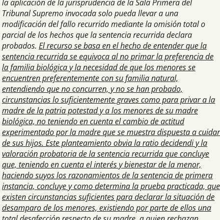
la aplicación de la jurisprudencia de la Sala Primera del
Tribunal Supremo invocada solo pueda llevar a una
modificación del fallo recurrido mediante la omisión total o
parcial de los hechos que la sentencia recurrida declara
probados.
El recurso se basa en el hecho de entender que la
sentencia recurrida se equivoca al no primar la preferencia de
la familia biológica y la necesidad de que los menores se
encuentren preferentemente con su familia natural,
entendiendo que no concurren, y no se han probado,
circunstancias lo suficientemente graves como para privar a la
madre de la patria potestad y a los menores de su madre
biológica, no teniendo en cuenta el cambio de actitud
experimentado por la madre que se muestra dispuesta a cuidar
de sus hijos. Este planteamiento obvia la ratio decidendi y la
valoración probatoria de la sentencia recurrida que concluye
que, teniendo en cuenta el interés y bienestar de la menor,
haciendo suyos los razonamientos de la sentencia de primera
instancia, concluye y como determina la prueba practicada, que
existen circunstancias suficientes para declarar la situación de
desamparo de los menores, existiendo por parte de ellos una
total desafección respecto de su madre, a quien rechazan,