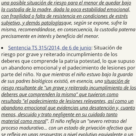
una posible situación de riesgo para el menor de quedar bajo
la custodia de la madre, dada la poca estabilidad emocional,
con fragilidad o falta de resistencia en condiciones de estrés
subjetivo, y demás patologías
que, según se expone, sufre la
misma, recomendándose, en consecuencia, la custodia paterna
precisamente en interés y beneficio del menor.
Sentencia TS 315/2014, de 6 de junio
: Situación de
riesgo por grave y reiterado incumplimiento de los
deberes que comprende la patria potestad, lo que supuso
un abandono emocional y el padecimiento de lesiones por
parte del niño.
Ya que mientras el niño estuvo bajo la guarda
de sus padres biológicos existió, en esencia, una
situación de
riesgo resultante de "un grave y reiterado incumplimiento de los
deberes que comprenden la misma" que tuvieron como
resultado "el padecimiento de lesiones relevantes, así como un
abandono emocional que evidencias una desatención y, cuanto
menos, descuido y trato negligente en su cuidado tanto
material como moral
". El niño refleja un "severo retraso del
proceso madurativo... con un estado de privación afectiva que
se refleja en unas respuestas a nivel evolutivo equivalente a un