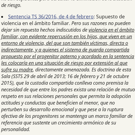
de riesgo.
Sentencia TS 36/2016, de 4 de febrero
: Supuesto de
violencia en el ámbito familiar.
Pero sus razones no pueden
dejar sin repuesta hechos indiscutidos de
violencia en el ámbito
familiar, con evidente repercusión en los hijos, que viven en un
entorno de violencia, del que son también víctimas, directa o
indirectamente, y a quienes el sistema de guarda compartida
propuesto por el progenitor paterno y acordado en la sentencia
les colocaría en una situación de riesgo por extensión al que
sufre su madre
, directamente amenazada. Es doctrina de esta
Sala (SSTS 29 de abril de 2013; 16 de febrero y 21 de octubre
2015), que la custodia compartida conlleva como premisa la
necesidad de que entre los padres exista una relación de mutuo
respeto en sus relaciones personales que permita la adopción
actitudes y conductas que beneficien al menor, que no
perturben su desarrollo emocional y que pese a la ruptura
afectiva de los progenitores se mantenga un marco familiar de
referencia que sustente un crecimiento armónico de su
personalidad.