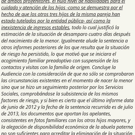
de ambos progenitores, el nulo nivel de habilidades para el
cuidado y atención de los hijos -como se demuestra por el
hecho de que los otros tres hijos de la misma pareja han
estado tutelados por la entidad pública- así como la
inexistencia de ingresos estables
, todo lo cual justificó la
estimación de la situación de desamparo cuatro días después
del nacimiento de la menor. Igualmente alude la sentencia a
otros informes posteriores de los que resulta que la situación
de riesgo ha persistido, lo que motivó que se iniciara el
acogimiento familiar preadoptivo con suspensión de los
contactos y visitas con la familia de origen. Concluye la
Audiencia con la consideración de que no sólo se comprobaron
las circunstancias existentes en el momento de nacer la menor
sino que se hizo un seguimiento posterior por los Servicios
Sociales, comprobándose la subsistencia de los mismos
factores de riesgo, y si bien es cierto que el último informe data
de junio de 2012 y la fecha de la sentencia recurrida es de julio
de 2013, los documentos que aportan los apelantes,
consistentes en fotos familiares con los otros hijos mayores, y
la alegación de disponibilidad económica de la abuela paterna
no son suficientes para acreditar la eliminación de la situación