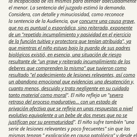
la incapacidad de los mismos para atender adecuadamente
el menor. La sentencia del juzgado estimó la demanda.
Considera, con detalle y minuciosidad, como reconoce
la sentencia de la Audiencia, que
concurre una causa grave,
que no es puntual o esporádica, sino reiterada, exponente
de un "repetido incumplimiento y pasividad en el ejercicio
de la función tuitiva y protectora que tenían atribuida", ya
que mientras el niño estuvo bajo la guarda de sus padres
biológicos existió, en esencia, una situación de riesgo
resultante de "un grave y reiterado incumplimiento de los
deberes que comprenden la misma" que tuvieron como
resultado "el padecimiento de lesiones relevantes, así como
un abandono emocional que evidencias una desatención y,
cuanto menos, descuido y trato negligente en su cuidado
tanto material como moral
". El niño refleja un "
severo
retraso del proceso madurativo... con un estado de
privación afectiva que se refleja en unas respuestas a nivel
evolutivo equivalente a un bebe de dos meses que no se
justifican por su prematuridad
". El niño sufre también "una
serie de lesiones relevantes y poco frecuentes" sin que las
mismas tengan " explicación en causa patológica" y desde el