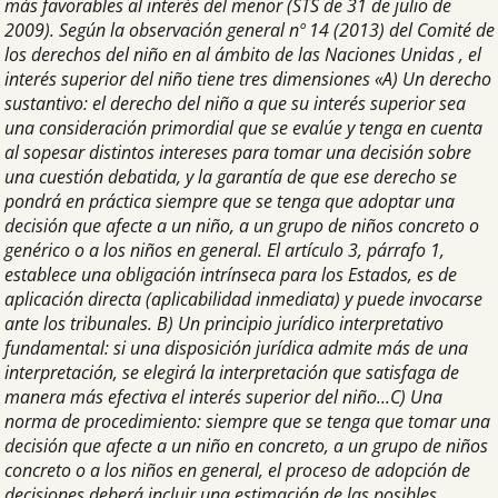
más favorables al interés del menor (STS de 31 de julio de
2009). Según la observación general nº 14 (2013) del Comité de
los derechos del niño en al ámbito de las Naciones Unidas , el
interés superior del niño tiene tres dimensiones «A) Un derecho
sustantivo: el derecho del niño a que su interés superior sea
una consideración primordial que se evalúe y tenga en cuenta
al sopesar distintos intereses para tomar una decisión sobre
una cuestión debatida, y la garantía de que ese derecho se
pondrá en práctica siempre que se tenga que adoptar una
decisión que afecte a un niño, a un grupo de niños concreto o
genérico o a los niños en general. El artículo 3, párrafo 1,
establece una obligación intrínseca para los Estados, es de
aplicación directa (aplicabilidad inmediata) y puede invocarse
ante los tribunales. B) Un principio jurídico interpretativo
fundamental: si una disposición jurídica admite más de una
interpretación, se elegirá la interpretación que satisfaga de
manera más efectiva el interés superior del niño...C) Una
norma de procedimiento: siempre que se tenga que tomar una
decisión que afecte a un niño en concreto, a un grupo de niños
concreto o a los niños en general, el proceso de adopción de
decisiones deberá incluir una estimación de las posibles