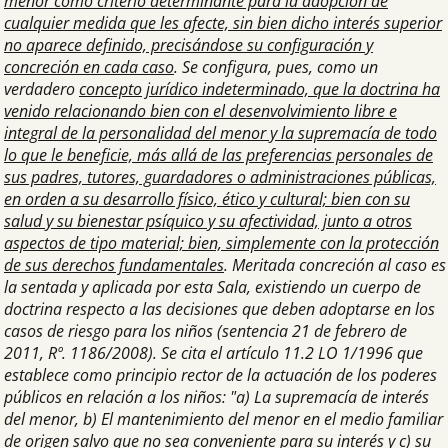
menor como criterio determinante para la adopción de
cualquier medida que les afecte, sin bien dicho interés superior
no aparece definido, precisándose su configuración y
concreción en cada caso
. Se configura, pues, como un
verdadero
concepto jurídico indeterminado, que la doctrina ha
venido relacionando bien con el desenvolvimiento libre e
integral de la personalidad del menor y la supremacía de todo
lo que le beneficie, más allá de las preferencias personales de
sus padres, tutores, guardadores o administraciones públicas,
en orden a su desarrollo físico, ético y cultural; bien con su
salud y su bienestar psíquico y su afectividad, junto a otros
aspectos de tipo material; bien, simplemente con la protección
de sus derechos fundamentales
. Meritada concreción al caso es
la sentada y aplicada por esta Sala, existiendo un cuerpo de
doctrina respecto a las decisiones que deben adoptarse en los
casos de riesgo para los niños (sentencia 21 de febrero de
2011, Rº. 1186/2008). Se cita el artículo 11.2 LO 1/1996 que
establece como principio rector de la actuación de los poderes
públicos en relación a los niños: "a) La supremacía de interés
del menor, b) El mantenimiento del menor en el medio familiar
de origen salvo que no sea conveniente para su interés y c) su