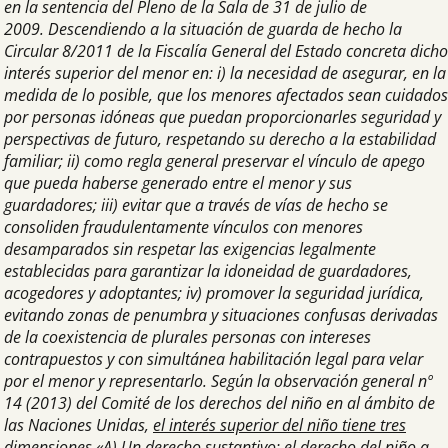
en la sentencia del Pleno de la Sala de 31 de julio de
2009. Descendiendo a la situación de guarda de hecho la
Circular 8/2011 de la Fiscalía General del Estado concreta dicho
interés superior del menor en: i) la necesidad de asegurar, en la
medida de lo posible, que los menores afectados sean cuidados
por personas idóneas que puedan proporcionarles seguridad y
perspectivas de futuro, respetando su derecho a la estabilidad
familiar; ii) como regla general preservar el vínculo de apego
que pueda haberse generado entre el menor y sus
guardadores; iii) evitar que a través de vías de hecho se
consoliden fraudulentamente vínculos con menores
desamparados sin respetar las exigencias legalmente
establecidas para garantizar la idoneidad de guardadores,
acogedores y adoptantes; iv) promover la seguridad jurídica,
evitando zonas de penumbra y situaciones confusas derivadas
de la coexistencia de plurales personas con intereses
contrapuestos y con simultánea habilitación legal para velar
por el menor y representarlo. Según la observación general nº
14 (2013) del Comité de los derechos del niño en al ámbito de
las Naciones Unidas,
el interés superior del niño tiene tres
dimensiones «A) Un derecho sustantivo: el derecho del niño a