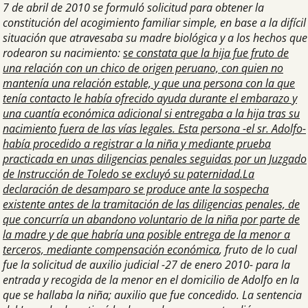
7 de abril de 2010 se formuló solicitud para obtener la
constitución del acogimiento familiar simple, en base a la difícil
situación que atravesaba su madre biológica y a los hechos que
rodearon su nacimiento:
se constata que la hija fue fruto de
una relación con un chico de origen peruano, con quien no
mantenía una relación estable, y que una persona con la que
tenía contacto le había ofrecido ayuda durante el embarazo y
una cuantía económica adicional si entregaba a la hija tras su
nacimiento fuera de las vías legales. Esta persona -el sr. Adolfo-
había procedido a registrar a la niña y mediante prueba
practicada en unas diligencias penales seguidas por un Juzgado
de Instrucción de Toledo se excluyó su paternidad.
La
declaración de desamparo se produce ante la sospecha
existente antes de la tramitación de las diligencias penales, de
que concurría un abandono voluntario de la niña por parte de
la madre y de que habría una posible entrega de la menor a
terceros, mediante compensación económica
, fruto de lo cual
fue la solicitud de auxilio judicial -27 de enero 2010- para la
entrada y recogida de la menor en el domicilio de Adolfo en la
que se hallaba la niña; auxilio que fue concedido. La sentencia