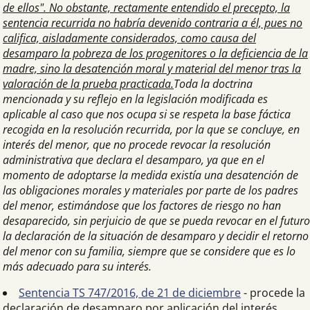
de ellos". No obstante, rectamente entendido el precepto, la
sentencia recurrida no habría devenido contraria a él, pues no
califica, aisladamente considerados, como causa del
desamparo la pobreza de los progenitores o la deficiencia de la
madre, sino la desatención moral y material del menor tras la
valoración de la prueba practicada.
Toda la doctrina
mencionada y su reflejo en la legislación modificada es
aplicable al caso que nos ocupa si se respeta la base fáctica
recogida en la resolución recurrida, por la que se concluye, en
interés del menor, que no procede revocar la resolución
administrativa que declara el desamparo, ya que en el
momento de adoptarse la medida existía una desatención de
las obligaciones morales y materiales por parte de los padres
del menor, estimándose que los factores de riesgo no han
desaparecido, sin perjuicio de que se pueda revocar en el futuro
la declaración de la situación de desamparo y decidir el retorno
del menor con su familia, siempre que se considere que es lo
más adecuado para su interés.
Sentencia TS 747/2016, de 21 de diciembre
- procede la
declaración de desamparo por aplicación del interés