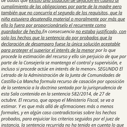
de dudas que
existió una situación de dejación en cuanto al
cumplimiento de las obligaciones por parte de la madre pero
también que no concurría el segundo de los requisitos, que la
niña estuviera desatendía material o moralmente por más que
ello lo fuera por proporcionárselo el recurrente como
guardador de hecho.
En consecuencia
no estaba justificado, con
solo los hechos que la sentencia da por probados que la
declaración de desamparo fuese la única solución aceptable
para proteger el superior el interés de la menor
por lo que
procede la estimación del recurso y ello sin perjuicio de que por
parte de la Consejería se mantenga el control y supervisión, e
incluso si procede actúe en interés de la menor». SEGUNDO El
Letrado de la Administración de la Junta de Comunidades de
Castilla-La Mancha formula recurso de casación por oposición
de la sentencia a la doctrina sentada por la jurisprudencia de
esta Sala contenida en la sentencia 582/2014, de 27 de
octubre. El recurso, que apoya el Ministerio Fiscal, se va a
estimar. Y es que más allá de afirmaciones más o menos
formales, y en algún caso contradictorias sobre los hechos
probados, para enjuiciar los criterios seguidos por el juez de
instancia,
la sentencia recurrida no ha tenido en cuenta lo que