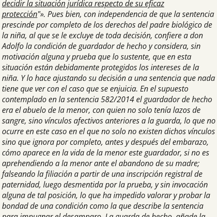
decidir la situación jurídica respecto de su eficaz
protección
"». Pues bien, con independencia de que la sentencia
prescinde por completo de los derechos del padre biológico de
la niña, al que se le excluye de toda decisión, confiere a don
Adolfo la condición de guardador de hecho y considera, sin
motivación alguna y prueba que lo sustente, que en esta
situación están debidamente protegidos los intereses de la
niña. Y lo hace ajustando su decisión a una sentencia que nada
tiene que ver con el caso que se enjuicia. En el supuesto
contemplado en la sentencia 582/2014 el guardador de hecho
era el abuelo de la menor, con quien no solo tenía lazos de
sangre, sino vínculos afectivos anteriores a la guarda, lo que no
ocurre en este caso en el que no solo no existen dichos vínculos
sino que ignora por completo, antes y después del embarazo,
cómo aparece en la vida de la menor este guardador, si no es
aprehendiendo a la menor ante el abandono de su madre;
falseando la filiación a partir de una inscripción registral de
paternidad, luego desmentida por la prueba, y sin invocación
alguna de tal posición, lo que ha impedido valorar y probar la
bondad de una condición como la que describe la sentencia
para impugnar el desamparo. La guarda de hecho, añade la