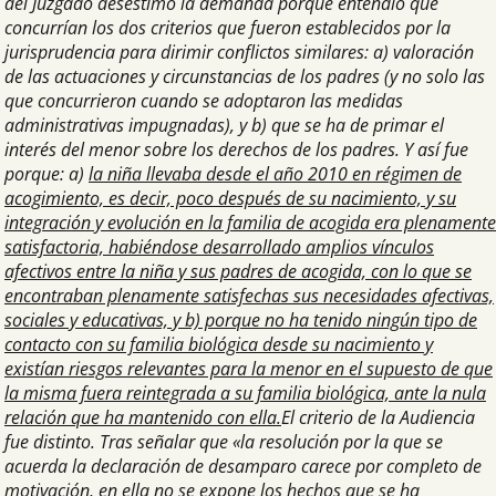
del Juzgado desestimó la demanda porque entendió que
concurrían los dos criterios que fueron establecidos por la
jurisprudencia para dirimir conflictos similares: a) valoración
de las actuaciones y circunstancias de los padres (y no solo las
que concurrieron cuando se adoptaron las medidas
administrativas impugnadas), y b) que se ha de primar el
interés del menor sobre los derechos de los padres. Y así fue
porque: a)
la niña llevaba desde el año 2010 en régimen de
acogimiento, es decir, poco después de su nacimiento, y su
integración y evolución en la familia de acogida era plenamente
satisfactoria, habiéndose desarrollado amplios vínculos
afectivos entre la niña y sus padres de acogida, con lo que se
encontraban plenamente satisfechas sus necesidades afectivas,
sociales y educativas, y b) porque no ha tenido ningún tipo de
contacto con su familia biológica desde su nacimiento y
existían riesgos relevantes para la menor en el supuesto de que
la misma fuera reintegrada a su familia biológica, ante la nula
relación que ha mantenido con ella.
El criterio de la Audiencia
fue distinto. Tras señalar que «la resolución por la que se
acuerda la declaración de desamparo carece por completo de
motivación, en ella no se expone los hechos que se ha