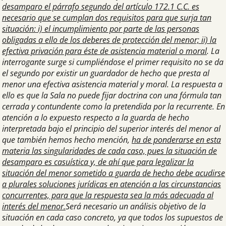
desamparo el párrafo segundo del artículo 172.1 C.C. es
necesario que se cumplan dos requisitos para que surja tan
situación: i) el incumplimiento por parte de las personas
obligadas a ello de los deberes de protección del menor; ii) la
efectiva privación para éste de asistencia material o moral
. La
interrogante surge si cumpliéndose el primer requisito no se da
el segundo por existir un guardador de hecho que presta al
menor una efectiva asistencia material y moral. La respuesta a
ello es que la Sala no puede fijar doctrina con una fórmula tan
cerrada y contundente como la pretendida por la recurrente. En
atención a lo expuesto respecto a la guarda de hecho
interpretada bajo el principio del superior interés del menor al
que también hemos hecho mención,
ha de ponderarse en esta
materia las singularidades de cada caso, pues la situación de
desamparo es casuística y, de ahí que para legalizar la
situación del menor sometido a guarda de hecho debe acudirse
a plurales soluciones jurídicas en atención a las circunstancias
concurrentes, para que la respuesta sea la más adecuada al
interés del menor.
Será necesario un análisis objetivo de la
situación en cada caso concreto, ya que todos los supuestos de