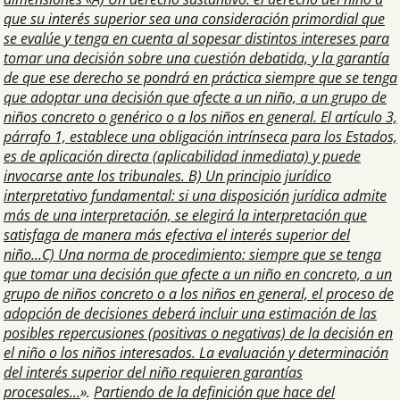
que su interés superior sea una consideración primordial que
se evalúe y tenga en cuenta al sopesar distintos intereses para
tomar una decisión sobre una cuestión debatida, y la garantía
de que ese derecho se pondrá en práctica siempre que se tenga
que adoptar una decisión que afecte a un niño, a un grupo de
niños concreto o genérico o a los niños en general. El artículo 3,
párrafo 1, establece una obligación intrínseca para los Estados,
es de aplicación directa (aplicabilidad inmediata) y puede
invocarse ante los tribunales. B) Un principio jurídico
interpretativo fundamental: si una disposición jurídica admite
más de una interpretación, se elegirá la interpretación que
satisfaga de manera más efectiva el interés superior del
niño...C) Una norma de procedimiento: siempre que se tenga
que tomar una decisión que afecte a un niño en concreto, a un
grupo de niños concreto o a los niños en general, el proceso de
adopción de decisiones deberá incluir una estimación de las
posibles repercusiones (positivas o negativas) de la decisión en
el niño o los niños interesados. La evaluación y determinación
del interés superior del niño requieren garantías
procesales...
».
Partiendo de la definición que hace del