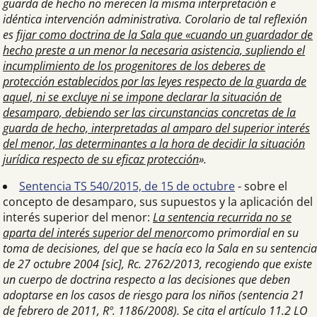
guarda de hecho no merecen la misma interpretación e
idéntica intervención administrativa. Corolario de tal reflexión
es
fijar como doctrina de la Sala que «cuando un guardador de
hecho preste a un menor la necesaria asistencia, supliendo el
incumplimiento de los progenitores de los deberes de
protección establecidos por las leyes respecto de la guarda de
aquel, ni se excluye ni se impone declarar la situación de
desamparo, debiendo ser las circunstancias concretas de la
guarda de hecho, interpretadas al amparo del superior interés
del menor, las determinantes a la hora de decidir la situación
jurídica respecto de su eficaz protección
».
Sentencia TS 540/2015, de 15 de octubre
- sobre el
concepto de desamparo, sus supuestos y la aplicación del
interés superior del menor:
La sentencia recurrida no se
aparta del interés superior del menor
como primordial en su
toma de decisiones, del que se hacía eco la Sala en su sentencia
de 27 octubre 2004 [sic], Rc. 2762/2013, recogiendo que existe
un cuerpo de doctrina respecto a las decisiones que deben
adoptarse en los casos de riesgo para los niños (sentencia 21
de febrero de 2011, Rº. 1186/2008). Se cita el artículo 11.2 LO