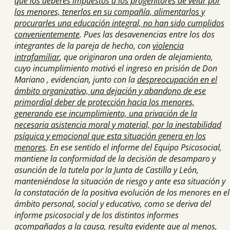
que los deberes impuestos a los progenitores de velar por
los menores, tenerlos en su compañía, alimentarlos y
procurarles una educación integral, no han sido cumplidos
convenientemente
. Pues las desavenencias entre los dos
integrantes de la pareja de hecho, con
violencia
intrafamiliar
, que originaron una orden de alejamiento,
cuyo incumplimiento motivó el ingreso en prisión de Don
Mariano , evidencian, junto con la
despreocupación en el
ámbito organizativo, una dejación y abandono de ese
primordial deber de protección hacia los menores,
generando ese incumplimiento, una privación de la
necesaria asistencia moral y material, por la inestabilidad
psíquica y emocional que esta situación genera en los
menores
. En ese sentido el informe del Equipo Psicosocial,
mantiene la conformidad de la decisión de desamparo y
asunción de la tutela por la Junta de Castilla y León,
manteniéndose la situación de riesgo y ante esa situación y
la constatación de la positiva evolución de los menores en el
ámbito personal, social y educativo, como se deriva del
informe psicosocial y de los distintos informes
acompañados a la causa, resulta evidente que al menos,