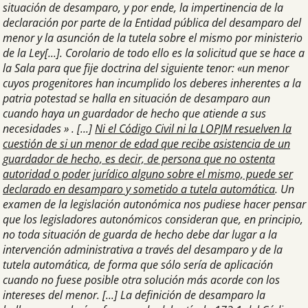
situación de desamparo, y por ende, la impertinencia de la
declaración por parte de la Entidad pública del desamparo del
menor y la asunción de la tutela sobre el mismo por ministerio
de la Ley[...]. Corolario de todo ello es la solicitud que se hace a
la Sala para que fije doctrina del siguiente tenor: «un menor
cuyos progenitores han incumplido los deberes inherentes a la
patria potestad se halla en situación de desamparo aun
cuando haya un guardador de hecho que atiende a sus
necesidades » . [...]
Ni el Código Civil ni la LOPJM resuelven la
cuestión de si un menor de edad que recibe asistencia de un
guardador de hecho, es decir, de persona que no ostenta
autoridad o poder jurídico alguno sobre el mismo, puede ser
declarado en desamparo y sometido a tutela automática
. Un
examen de la legislación autonómica nos pudiese hacer pensar
que los legisladores autonómicos consideran que, en principio,
no toda situación de guarda de hecho debe dar lugar a la
intervención administrativa a través del desamparo y de la
tutela automática, de forma que sólo sería de aplicación
cuando no fuese posible otra solución más acorde con los
intereses del menor. [...] La definición de desamparo la