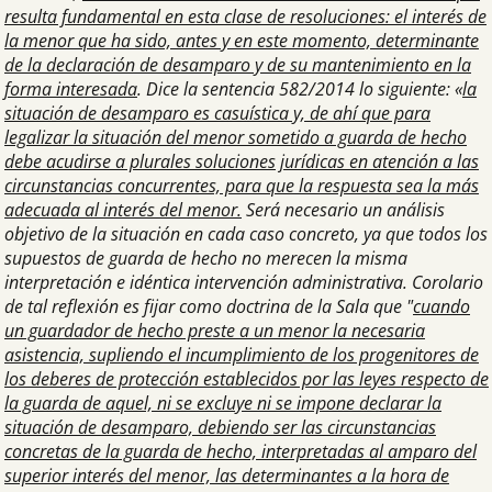
resulta fundamental en esta clase de resoluciones: el interés de
la menor que ha sido, antes y en este momento, determinante
de la declaración de desamparo y de su mantenimiento en la
forma interesada
. Dice la sentencia 582/2014 lo siguiente: «
la
situación de desamparo es casuística y, de ahí que para
legalizar la situación del menor sometido a guarda de hecho
debe acudirse a plurales soluciones jurídicas en atención a las
circunstancias concurrentes, para que la respuesta sea la más
adecuada al interés del menor.
Será necesario un análisis
objetivo de la situación en cada caso concreto, ya que todos los
supuestos de guarda de hecho no merecen la misma
interpretación e idéntica intervención administrativa. Corolario
de tal reflexión es fijar como doctrina de la Sala que "
cuando
un guardador de hecho preste a un menor la necesaria
asistencia, supliendo el incumplimiento de los progenitores de
los deberes de protección establecidos por las leyes respecto de
la guarda de aquel, ni se excluye ni se impone declarar la
situación de desamparo, debiendo ser las circunstancias
concretas de la guarda de hecho, interpretadas al amparo del
superior interés del menor, las determinantes a la hora de