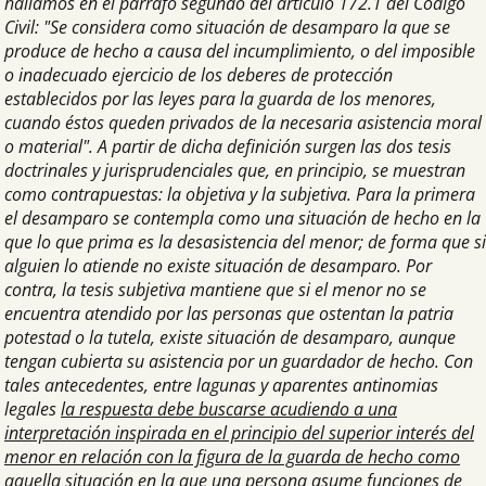
hallamos en el párrafo segundo del artículo 172.1 del Código
Civil: "Se considera como situación de desamparo la que se
produce de hecho a causa del incumplimiento, o del imposible
o inadecuado ejercicio de los deberes de protección
establecidos por las leyes para la guarda de los menores,
cuando éstos queden privados de la necesaria asistencia moral
o material". A partir de dicha definición surgen las dos tesis
doctrinales y jurisprudenciales que, en principio, se muestran
como contrapuestas: la objetiva y la subjetiva. Para la primera
el desamparo se contempla como una situación de hecho en la
que lo que prima es la desasistencia del menor; de forma que si
alguien lo atiende no existe situación de desamparo. Por
contra, la tesis subjetiva mantiene que si el menor no se
encuentra atendido por las personas que ostentan la patria
potestad o la tutela, existe situación de desamparo, aunque
tengan cubierta su asistencia por un guardador de hecho. Con
tales antecedentes, entre lagunas y aparentes antinomias
legales
la respuesta debe buscarse acudiendo a una
interpretación inspirada en el principio del superior interés del
menor en relación con la figura de la guarda de hecho como
aquella situación en la que una persona asume funciones de