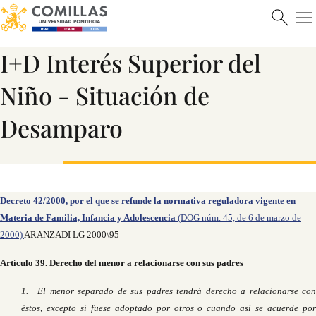
ICAI
I+D Interés Superior del
Niño - Situación de
Ver más
Desamparo
Decreto 42/2000, por el que se refunde la normativa reguladora vigente en
Materia de Familia, Infancia y Adolescencia
(DOG núm. 45, de 6 de marzo de
Máster en Ciberseguridad
2000)
ARANZADI LG 2000\95
Artículo 39. Derecho del menor a relacionarse con sus padres
1. El menor separado de sus padres tendrá derecho a relacionarse con
Saber más
éstos, excepto si fuese adoptado por otros o cuando así se acuerde por