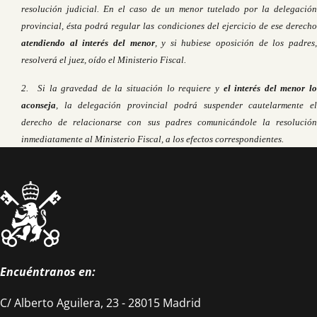
resolución judicial. En el caso de un menor tutelado por la delegación
provincial, ésta podrá regular las condiciones del ejercicio de ese derecho
atendiendo al interés del menor
, y si hubiese oposición de los padres
resolverá el juez, oído el Ministerio Fiscal.
2. Si la gravedad de la situación lo requiere y
el interés del menor l
aconseja
, la delegación provincial podrá suspender cautelarmente el
derecho de relacionarse con sus padres comunicándole la resolución
inmediatamente al Ministerio Fiscal, a los efectos correspondientes.
Encuéntranos en:
C/ Alberto Aguilera, 23 - 28015 Madrid