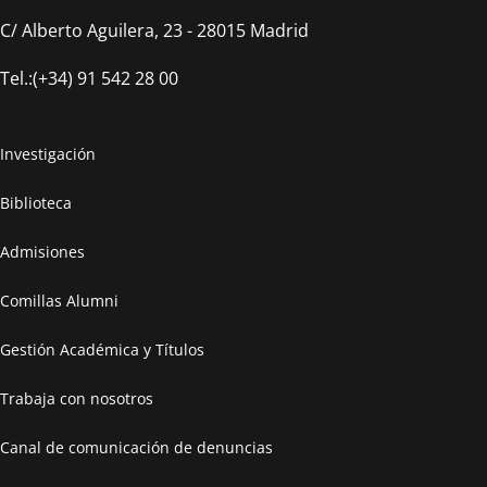
Máster en Ciberseguridad
C/ Alberto Aguilera, 23 - 28015 Madrid
Tel.:(+34) 91 542 28 00
Saber más
Investigación
Biblioteca
Admisiones
Comillas Alumni
Gestión Académica y Títulos
Trabaja con nosotros
Canal de comunicación de denuncias