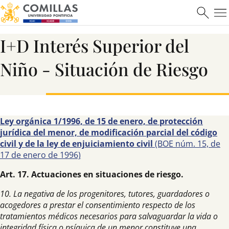
I+D Interés Superior del
ICAI
Niño - Situación de Riesgo
Ver más
Ley orgánica 1/1996, de 15 de enero, de protección
jurídica del menor, de modificación parcial del código
civil y de la ley de enjuiciamiento civil
(BOE núm. 15, de
17 de enero de 1996)
Art. 17. Actuaciones en situaciones de riesgo.
Máster en Ciberseguridad
10. La negativa de los progenitores, tutores, guardadores o
acogedores a prestar el consentimiento respecto de los
tratamientos médicos necesarios para salvaguardar la vida o
integridad física o psíquica de un menor constituye una